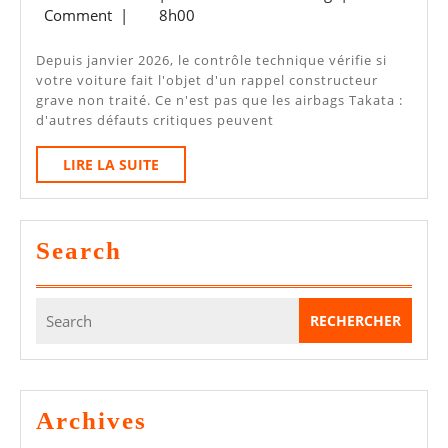
Au
mai
Greenlog
Comment
|
8h00
CT
2026
2026
Depuis janvier 2026, le contrôle technique vérifie si
votre voiture fait l'objet d'un rappel constructeur
:
grave non traité. Ce n'est pas que les airbags Takata :
Au-
d'autres défauts critiques peuvent
Delà
LIRE
LIRE LA SUITE
De
LA
SUITE
Takata,
Ce
Search
Qui
Est
Search
Vraiment
for:
Vérifié
Archives