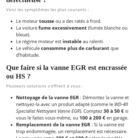
Voici les symptômes les plus courants :
Le moteur
tousse
ou a des ratés à froid.
La voiture
fume excessivement
(fumée blanche ou
bleue).
Le régime moteur est
instable
au ralenti.
Le véhicule
consomme plus de carburant
que
d’habitude.
Que faire si la vanne EGR est encrassée
ou HS ?
Plusieurs solutions s’offrent à vous :
Nettoyage de la vanne EGR
: Démontez la vanne et
nettoyez-la avec un produit adapté (comme le
WD-40
Specialist Nettoyant Vanne EGR
). Comptez
30 à 50 €
si
vous le faites vous-même, ou
100 à 200 €
en garage.
Remplacement de la vanne EGR
: Si la vanne est
trop endommagée, un remplacement est nécessaire.
Le prix varie entre
200 € et 600 €
selon le modèle.