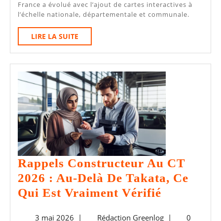
Cartes
France a évolué avec l’ajout de cartes interactives à
Interactives
l’échelle nationale, départementale et communale.
Pour
LIRE
LIRE LA SUITE
Tarifs
LA
SUITE
De
Contrôle
Technique
Rappels Constructeur Au CT
2026 : Au-Delà De Takata, Ce
Rappels
Qui Est Vraiment Vérifié
Construct
3
Rédaction
3 mai 2026
|
Rédaction Greenlog
|
0