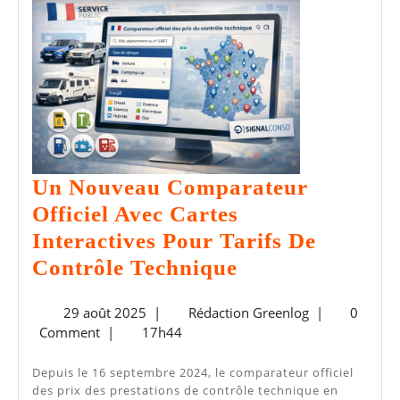
Technique
Un Nouveau Comparateur
Officiel Avec Cartes
Interactives Pour Tarifs De
Un
Contrôle Technique
Nouveau
29
Rédaction
29 août 2025
|
Rédaction Greenlog
|
0
Comparateur
août
Greenlog
Comment
|
17h44
Officiel
2025
Avec
Depuis le 16 septembre 2024, le comparateur officiel
des prix des prestations de contrôle technique en