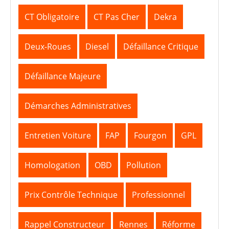
CT Obligatoire
CT Pas Cher
Dekra
Deux-Roues
Diesel
Défaillance Critique
Défaillance Majeure
Démarches Administratives
Entretien Voiture
FAP
Fourgon
GPL
Homologation
OBD
Pollution
Prix Contrôle Technique
Professionnel
Rappel Constructeur
Rennes
Réforme