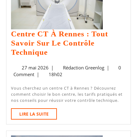
Centre CT À Rennes : Tout
Savoir Sur Le Contrôle
Centre
Technique
CT
27
Rédaction
27 mai 2026
|
Rédaction Greenlog
|
0
À
mai
Greenlog
Comment
|
18h02
Rennes
2026
:
Vous cherchez un centre CT à Rennes ? Découvrez
comment choisir le bon centre, les tarifs pratiqués et
Tout
nos conseils pour réussir votre contrôle technique.
Savoir
LIRE
LIRE LA SUITE
Sur
LA
Le
SUITE
Contrôle