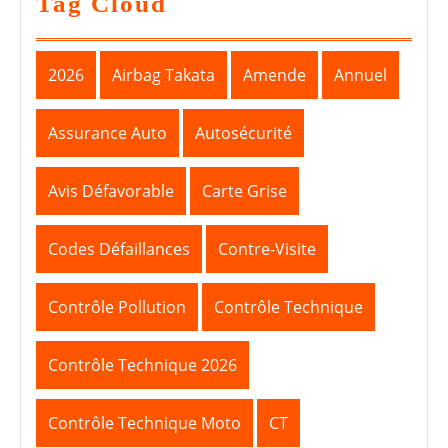
Tag Cloud
2026
Airbag Takata
Amende
Annuel
Assurance Auto
Autosécurité
Avis Défavorable
Carte Grise
Codes Défaillances
Contre-Visite
Contrôle Pollution
Contrôle Technique
Contrôle Technique 2026
Contrôle Technique Moto
CT