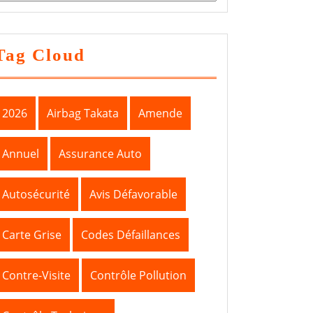
Tag Cloud
2026
Airbag Takata
Amende
Annuel
Assurance Auto
Autosécurité
Avis Défavorable
Carte Grise
Codes Défaillances
Contre-Visite
Contrôle Pollution