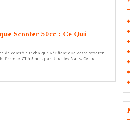
que Scooter 50cc : Ce Qui
Contrôle
6
Technique
Scooter
. Premier CT à 5 ans, puis tous les 3 ans. Ce qui
50cc
:
Ce
Qui
Change
En
2026