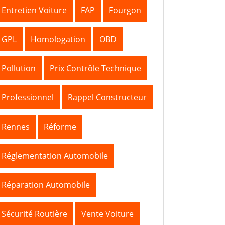
Entretien Voiture
FAP
Fourgon
GPL
Homologation
OBD
Pollution
Prix Contrôle Technique
Professionnel
Rappel Constructeur
Rennes
Réforme
Réglementation Automobile
Réparation Automobile
Sécurité Routière
Vente Voiture