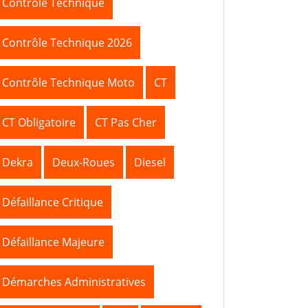
Contrôle Technique
Contrôle Technique 2026
Contrôle Technique Moto
CT
CT Obligatoire
CT Pas Cher
Dekra
Deux-Roues
Diesel
Défaillance Critique
Défaillance Majeure
Démarches Administratives