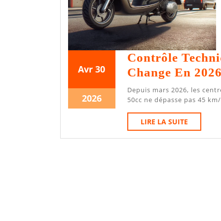
Contrôle Techni
30
30
Avr
30
Change En 202
avril
avril
Depuis mars 2026, les centres de contrôle technique vérifient que votre scooter
2026
2026
30
2026
50cc ne dépasse pas 45 km/h
avril
LIRE
LIRE LA SUITE
2026
LA
SUITE