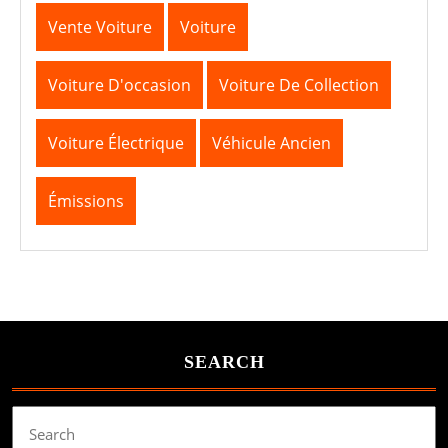
Vente Voiture
Voiture
Voiture D'occasion
Voiture De Collection
Voiture Électrique
Véhicule Ancien
Émissions
SEARCH
Search
for: