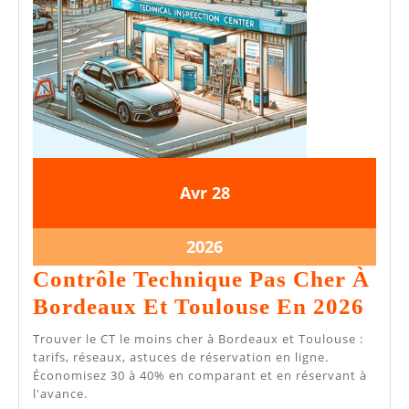
28
28
Avr
28
avril
avril
2026
2026
28
2026
avril
Contrôle Technique Pas Cher À
2026
Con
Bordeaux Et Toulouse En 2026
Tec
Trouver le CT le moins cher à Bordeaux et Toulouse :
Pas
tarifs, réseaux, astuces de réservation en ligne.
Économisez 30 à 40% en comparant et en réservant à
Che
l'avance.