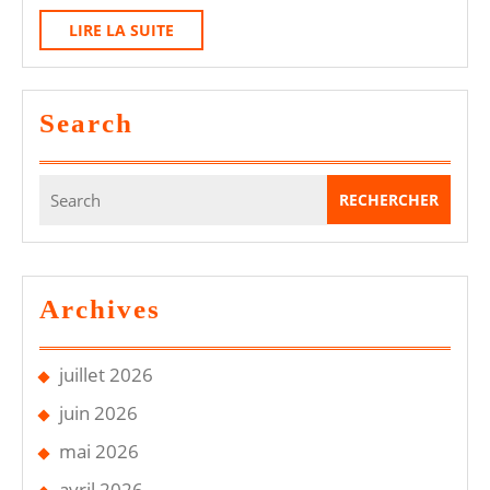
À
LIRE
LIRE LA SUITE
Bor
LA
Et
SUITE
Tou
Search
En
202
Search
for:
Archives
juillet 2026
juin 2026
mai 2026
avril 2026