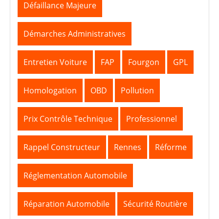
Défaillance Majeure
Démarches Administratives
Entretien Voiture
FAP
Fourgon
GPL
Homologation
OBD
Pollution
Prix Contrôle Technique
Professionnel
Rappel Constructeur
Rennes
Réforme
Réglementation Automobile
Réparation Automobile
Sécurité Routière