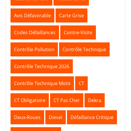
Avis Défavorable
Carte Grise
Codes Défaillances
Contre-Visite
Contrôle Pollution
Contrôle Technique
Contrôle Technique 2026
Contrôle Technique Moto
CT
CT Obligatoire
CT Pas Cher
Dekra
Deux-Roues
Diesel
Défaillance Critique