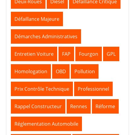
Deux-Roues
Diesel
Défaillance Critique
Défaillance Majeure
Démarches Administratives
Entretien Voiture
FAP
Fourgon
GPL
Homologation
OBD
Pollution
Prix Contrôle Technique
Professionnel
Rappel Constructeur
Rennes
Réforme
Réglementation Automobile