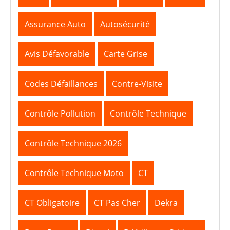
Assurance Auto
Autosécurité
Avis Défavorable
Carte Grise
Codes Défaillances
Contre-Visite
Contrôle Pollution
Contrôle Technique
Contrôle Technique 2026
Contrôle Technique Moto
CT
CT Obligatoire
CT Pas Cher
Dekra