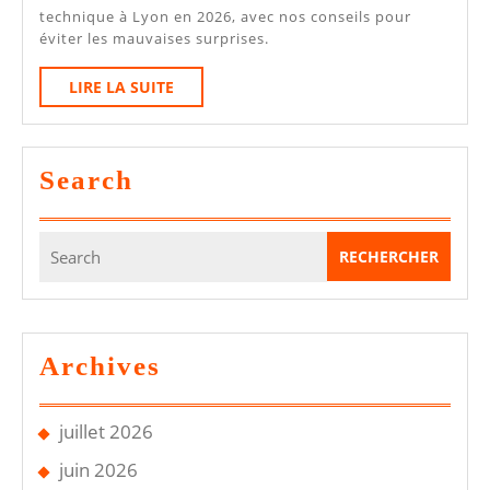
Technique
technique à Lyon en 2026, avec nos conseils pour
éviter les mauvaises surprises.
Lyon
:
LIRE
LIRE LA SUITE
LA
Comment
SUITE
Bien
Search
Choisir
En
Search
2026
for:
?
Archives
juillet 2026
juin 2026