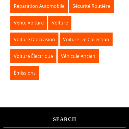
Réparation Automobile
Sécurité Routière
Vente Voiture
Voiture
Voiture D'occasion
Voiture De Collection
Voiture Électrique
Véhicule Ancien
Émissions
SEARCH