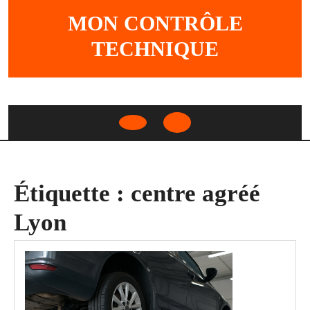
Skip
MON CONTRÔLE
to
content
TECHNIQUE
Open
Button
Étiquette :
centre agréé
Lyon