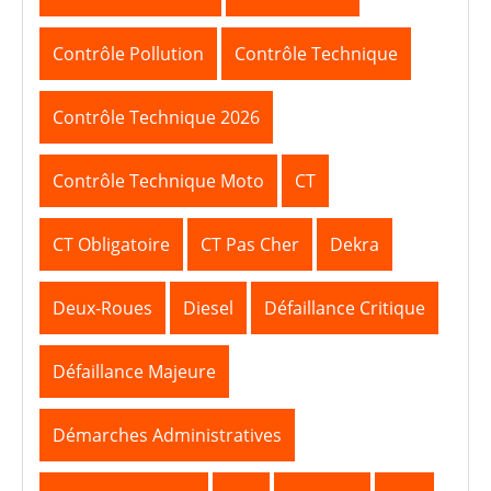
Contrôle Pollution
Contrôle Technique
Contrôle Technique 2026
Contrôle Technique Moto
CT
CT Obligatoire
CT Pas Cher
Dekra
Deux-Roues
Diesel
Défaillance Critique
Défaillance Majeure
Démarches Administratives