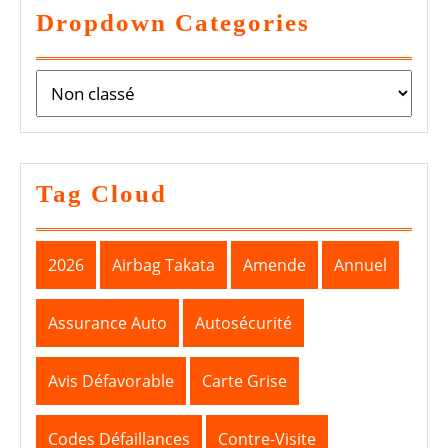
Dropdown Categories
Tag Cloud
2026
Airbag Takata
Amende
Annuel
Assurance Auto
Autosécurité
Avis Défavorable
Carte Grise
Codes Défaillances
Contre-Visite