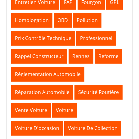
Entretien Voiture
FAP
Fourgon
GPL
Homologation
OBD
Pollution
Prix Contrôle Technique
Professionnel
Rappel Constructeur
Rennes
Réforme
Réglementation Automobile
Réparation Automobile
Sécurité Routière
Vente Voiture
Voiture
Voiture D'occasion
Voiture De Collection