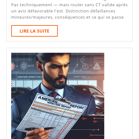
Visite
Pas techniquement — mais rouler sans CT valide après
un avis défavorable l'est. Distinction défaillances
Est-
mineures/majeures, conséquences et ce qui se passe
Elle
LIRE
LIRE LA SUITE
Vraiment
LA
Obligatoire
SUITE
?
La
Réponse
Claire