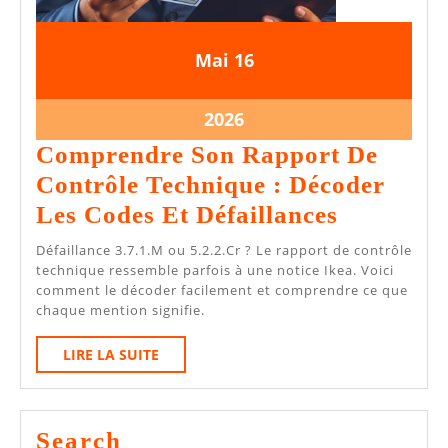
16
16
Mai
16
mai
mai
2026
2026
16
2026
mai
Comprendre Son Rapport De
2026
Contrôle Technique : Décoder
Compren
Les Codes Et Défaillances
Son
Défaillance 3.7.1.M ou 5.2.2.Cr ? Le rapport de contrôle
Rapport
technique ressemble parfois à une notice Ikea. Voici
comment le décoder facilement et comprendre ce que
De
chaque mention signifie.
Contrôle
LIRE
LIRE LA SUITE
Techniqu
LA
:
SUITE
Décoder
Search