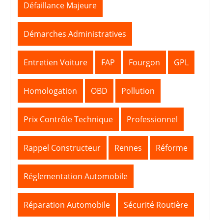
Défaillance Majeure
Démarches Administratives
Entretien Voiture
FAP
Fourgon
GPL
Homologation
OBD
Pollution
Prix Contrôle Technique
Professionnel
Rappel Constructeur
Rennes
Réforme
Réglementation Automobile
Réparation Automobile
Sécurité Routière