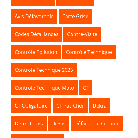
Avis Défavorable
Carte Grise
Codes Défaillances
Contre-Visite
Contrôle Pollution
Contrôle Technique
Contrôle Technique 2026
Contrôle Technique Moto
CT
CT Obligatoire
CT Pas Cher
Dekra
Deux-Roues
Diesel
Défaillance Critique