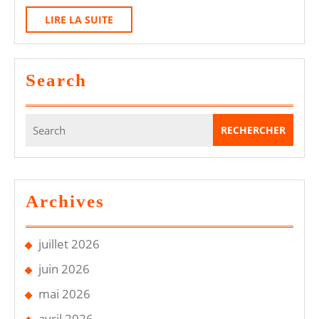
CT
LIRE
LIRE LA SUITE
:
LA
Ce
SUITE
Qui
Search
Chang
Vraim
Search
Pour
for:
Vous
Archives
juillet 2026
juin 2026
mai 2026
avril 2026