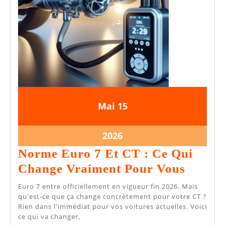
15
15
Mai
15
mai
mai
2026
2026
15
2026
mai
Norme Euro 7 Et CT : Ce Qui
2026
Norme
Change Vraiment Pour Vous
Euro
Euro 7 entre officiellement en vigueur fin 2026. Mais
7
qu'est-ce que ça change concrètement pour votre CT ?
Rien dans l'immédiat pour vos voitures actuelles. Voici
Et
ce qui va changer,