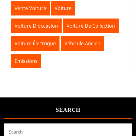
Vente Voiture
Voiture
Voiture D'occasion
Voiture De Collection
Voiture Électrique
Véhicule Ancien
Émissions
SEARCH
Search
for: