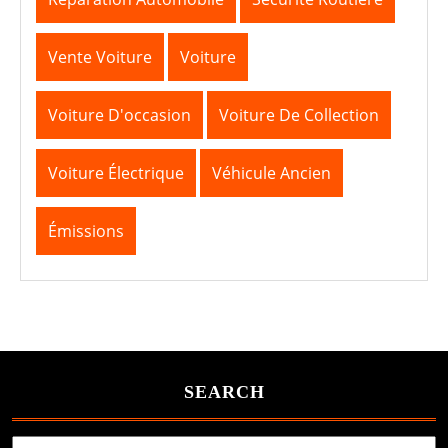
Vente Voiture
Voiture
Voiture D'occasion
Voiture De Collection
Voiture Électrique
Véhicule Ancien
Émissions
SEARCH
Search