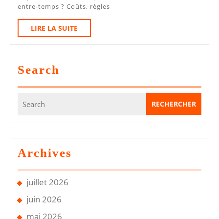
Visite
entre-temps ? Coûts, règles
CT
LIRE
LIRE LA SUITE
:
LA
Combien
SUITE
De
Search
Temps
Avez-
Search
Vous
for:
Vraiment
?
Archives
juillet 2026
juin 2026
mai 2026