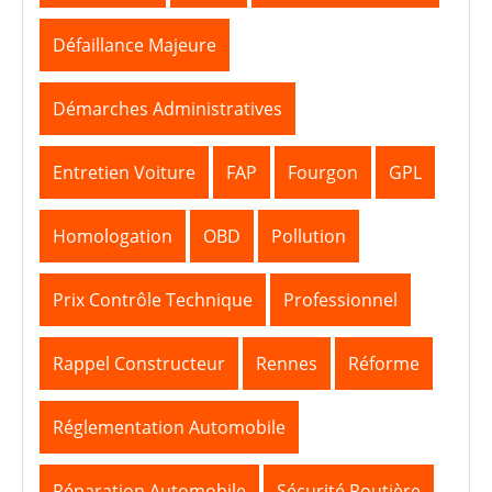
Défaillance Majeure
Démarches Administratives
Entretien Voiture
FAP
Fourgon
GPL
Homologation
OBD
Pollution
Prix Contrôle Technique
Professionnel
Rappel Constructeur
Rennes
Réforme
Réglementation Automobile
Réparation Automobile
Sécurité Routière