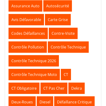
Assurance Auto
Autosécurité
Avis Défavorable
Carte Grise
Codes Défaillances
Contre-Visite
Contrôle Pollution
Contrôle Technique
Contrôle Technique 2026
Contrôle Technique Moto
CT
CT Obligatoire
CT Pas Cher
Dekra
Deux-Roues
Diesel
Défaillance Critique