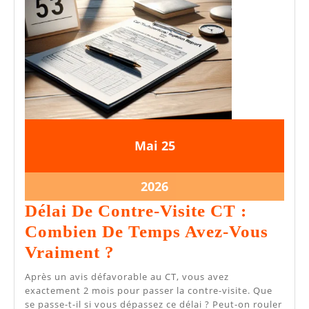
25
25
Mai
25
mai
mai
2026
2026
25
2026
mai
Délai De Contre-Visite CT :
2026
Combien De Temps Avez-Vous
Délai
Vraiment ?
De
Après un avis défavorable au CT, vous avez
Contre-
exactement 2 mois pour passer la contre-visite. Que
se passe-t-il si vous dépassez ce délai ? Peut-on rouler