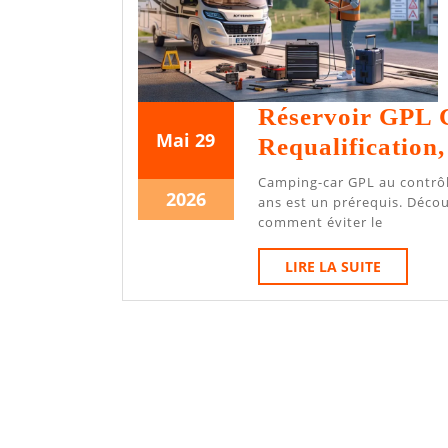
Réservoir GPL 
29
29
Mai
29
Requalification,
mai
mai
Camping-car GPL au contrôle technique : la requalification du réservoir tous les 10
2026
2026
29
2026
ans est un prérequis. Découv
mai
comment éviter le
2026
LIRE
LIRE LA SUITE
LA
SUITE