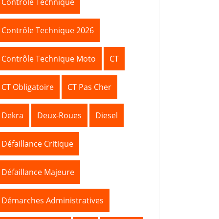
Contrôle Technique
Contrôle Technique 2026
Contrôle Technique Moto
CT
CT Obligatoire
CT Pas Cher
Dekra
Deux-Roues
Diesel
Défaillance Critique
Défaillance Majeure
Démarches Administratives