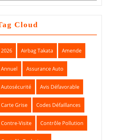
Tag Cloud
2026
Airbag Takata
Amende
Annuel
Assurance Auto
Autosécurité
Avis Défavorable
Carte Grise
Codes Défaillances
Contre-Visite
Contrôle Pollution