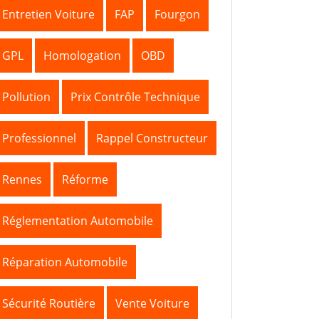
Entretien Voiture
FAP
Fourgon
GPL
Homologation
OBD
Pollution
Prix Contrôle Technique
Professionnel
Rappel Constructeur
Rennes
Réforme
Réglementation Automobile
Réparation Automobile
Sécurité Routière
Vente Voiture