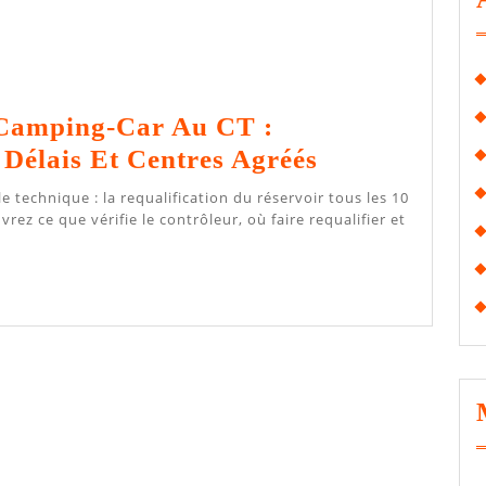
Camping-Car Au CT :
Réservoir
 Délais Et Centres Agréés
GPL
Camping-
rez ce que vérifie le contrôleur, où faire requalifier et
Car
Au
CT
:
Requalificati
Délais
Et
Centres