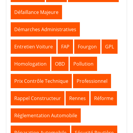
Défaillance Majeure
Démarches Administratives
Entretien Voiture
FAP
Fourgon
GPL
Homologation
OBD
Pollution
Prix Contrôle Technique
Professionnel
Rappel Constructeur
Rennes
Réforme
Réglementation Automobile
Réparation Automobile
Sécurité Routière