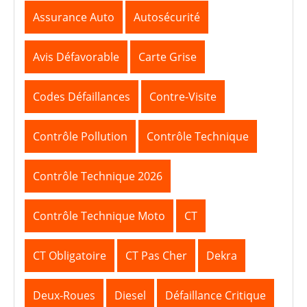
Assurance Auto
Autosécurité
Avis Défavorable
Carte Grise
Codes Défaillances
Contre-Visite
Contrôle Pollution
Contrôle Technique
Contrôle Technique 2026
Contrôle Technique Moto
CT
CT Obligatoire
CT Pas Cher
Dekra
Deux-Roues
Diesel
Défaillance Critique