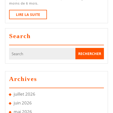
Taxi
moins de 6 mois.
:
LIRE
LIRE LA SUITE
Les
LA
Obligations
SUITE
Que
Search
Beaucoup
Ignorent
Search
for:
Archives
juillet 2026
juin 2026
mai 2026