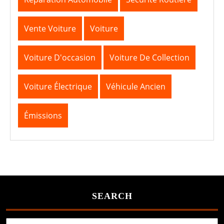
Vente Voiture
Voiture
Voiture D'occasion
Voiture De Collection
Voiture Électrique
Véhicule Ancien
Émissions
SEARCH
Search