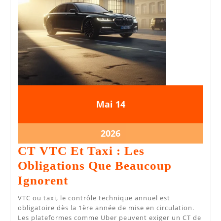
14
14
Mai
14
mai
mai
2026
2026
14
2026
mai
CT VTC Et Taxi : Les
2026
Obligations Que Beaucoup
CT
Ignorent
VTC
VTC ou taxi, le contrôle technique annuel est
Et
obligatoire dès la 1ère année de mise en circulation.
Les plateformes comme Uber peuvent exiger un CT de