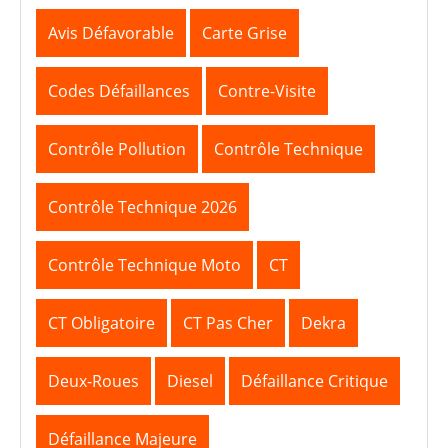
Avis Défavorable
Carte Grise
Codes Défaillances
Contre-Visite
Contrôle Pollution
Contrôle Technique
Contrôle Technique 2026
Contrôle Technique Moto
CT
CT Obligatoire
CT Pas Cher
Dekra
Deux-Roues
Diesel
Défaillance Critique
Défaillance Majeure