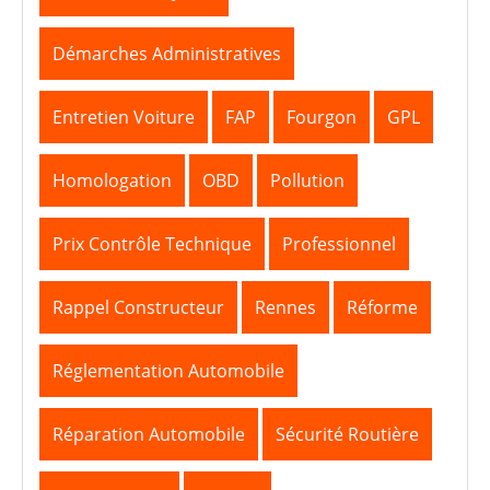
Démarches Administratives
Entretien Voiture
FAP
Fourgon
GPL
Homologation
OBD
Pollution
Prix Contrôle Technique
Professionnel
Rappel Constructeur
Rennes
Réforme
Réglementation Automobile
Réparation Automobile
Sécurité Routière