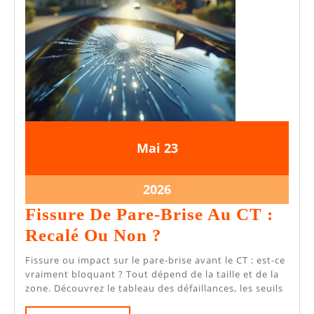
23
23
Mai
23
mai
mai
2026
2026
23
2026
mai
Fissure De Pare-Brise Au CT :
2026
Fissure
Recalé Ou Non ?
De
Fissure ou impact sur le pare-brise avant le CT : est-ce
Pare-
vraiment bloquant ? Tout dépend de la taille et de la
zone. Découvrez le tableau des défaillances, les seuils
Brise