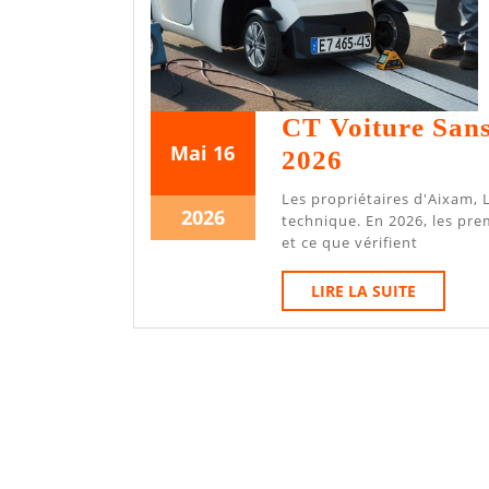
CT Voiture Sans
16
16
Mai
16
CT
2026
mai
mai
Voiture
Les propriétaires d'Aixam, Ligier ou Chatenet sont désormais soumis au contrôle
2026
2026
16
2026
Sans
technique. En 2026, les prem
mai
et ce que vérifient
Permis
2026
(VSP)
LIRE
LIRE LA SUITE
LA
:
SUITE
Obligatoire
Dès
2026