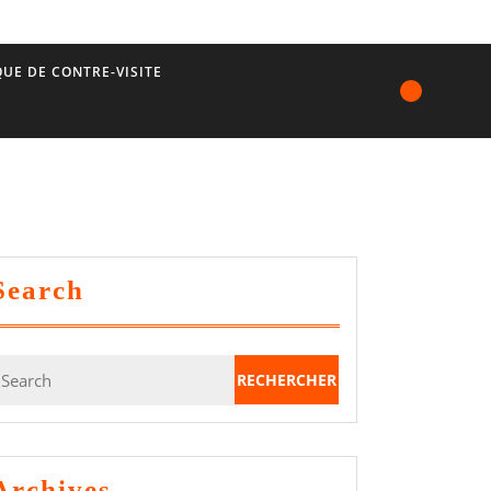
UE DE CONTRE-VISITE
Search
earch
or:
Archives