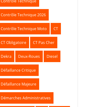
Contrôle Technique
Contrôle Technique 2026
Contrôle Technique Moto
CT
CT Obligatoire
CT Pas Cher
Dekra
Deux-Roues
Diesel
Défaillance Critique
Défaillance Majeure
Démarches Administratives