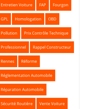
Entretien Voiture
FAP
Fourgon
GPL
Homologation
OBD
Pollution
Prix Contrôle Technique
Professionnel
Rappel Constructeur
Rennes
Réforme
Réglementation Automobile
Réparation Automobile
Sécurité Routière
Vente Voiture