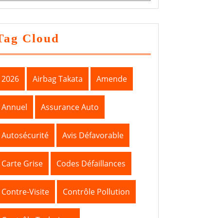
Tag Cloud
2026
Airbag Takata
Amende
Annuel
Assurance Auto
Autosécurité
Avis Défavorable
Carte Grise
Codes Défaillances
Contre-Visite
Contrôle Pollution