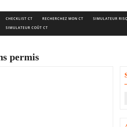
CHECKLIST CT
RECHERCHEZ MON CT
SIMULATEUR RISQ
SIMULATEUR COÛT CT
ns permis
S
f