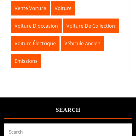
Vente Voiture
Voiture
Voiture D'occasion
Voiture De Collection
Voiture Électrique
Véhicule Ancien
Émissions
SEARCH
Search
for: