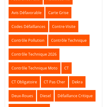
Avis Défavorable
Carte Grise
Codes Défaillances
Contre-Visite
Contrôle Pollution
Contrôle Technique
Contrôle Technique 2026
Contrôle Technique Moto
CT
CT Obligatoire
CT Pas Cher
Dekra
Deux-Roues
Diesel
Défaillance Critique