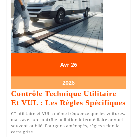
26
26
Avr
26
avril
avril
2026
2026
26
2026
avril
Contrôle Technique Utilitaire
2026
Co
Et VUL : Les Règles Spécifiques
Te
CT utilitaire et VUL : même fréquence que les voitures,
Uti
mais avec un contrôle pollution intermédiaire annuel
souvent oublié. Fourgons aménagés, règles selon la
Et
carte grise.