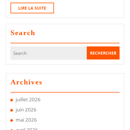
VU
LIRE
LIRE LA SUITE
:
LA
Le
SUITE
Règ
Search
Spé
Search
for:
Archives
juillet 2026
juin 2026
mai 2026
avril 2026