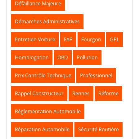
Défaillance Majeure
Démarches Administratives
Entretien Voiture
FAP
Fourgon
GPL
Homologation
OBD
Pollution
Prix Contrôle Technique
Professionnel
Rappel Constructeur
Rennes
Réforme
Réglementation Automobile
Réparation Automobile
Sécurité Routière