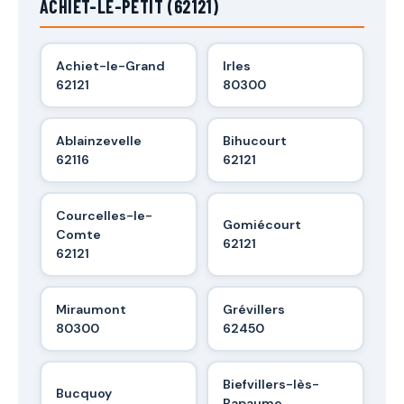
ACHIET-LE-PETIT (62121)
Achiet-le-Grand
Irles
62121
80300
Ablainzevelle
Bihucourt
62116
62121
Courcelles-le-
Gomiécourt
Comte
62121
62121
Miraumont
Grévillers
80300
62450
Biefvillers-lès-
Bucquoy
Bapaume