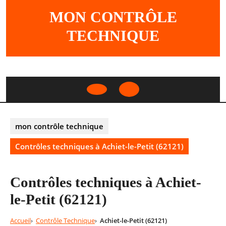
Skip
MON CONTRÔLE
to
content
TECHNIQUE
Open
Button
mon contrôle technique
Contrôles techniques à Achiet-le-Petit (62121)
Contrôles techniques à Achiet-
le-Petit (62121)
Accueil
Contrôle Technique
Achiet-le-Petit (62121)