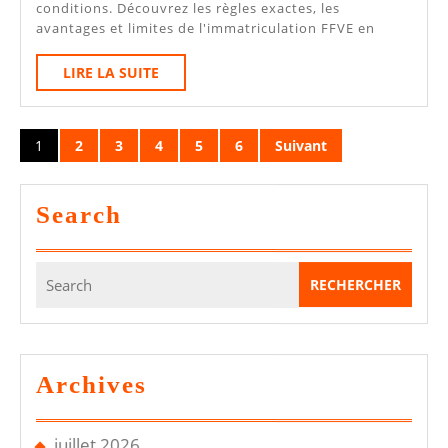
conditions. Découvrez les règles exactes, les
Plaque
avantages et limites de l'immatriculation FFVE en
W
LIRE
LIRE LA SUITE
:
LA
CT
SUITE
Pagination
Obligatoire
1
2
3
4
5
6
Suivant
des
Ou
publications
Non
Search
En
2026
Search
?
for:
Archives
juillet 2026