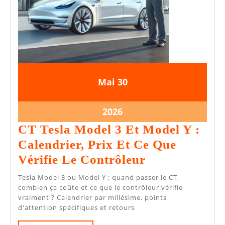
30
30
Mai
30
mai
mai
2026
2026
30
2026
mai
CT Tesla Model 3 Et Model Y :
2026
Calendrier, Prix Et Ce Que
CT
Vérifie Le Contrôleur
Tesla
Tesla Model 3 ou Model Y : quand passer le CT,
Model
combien ça coûte et ce que le contrôleur vérifie
vraiment ? Calendrier par millésime, points
3
d'attention spécifiques et retours
Et