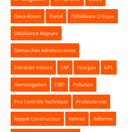
Deux-Roues
Diesel
Défaillance Critique
Défaillance Majeure
Démarches Administratives
Entretien Voiture
FAP
Fourgon
GPL
Homologation
OBD
Pollution
Prix Contrôle Technique
Professionnel
Rappel Constructeur
Rennes
Réforme