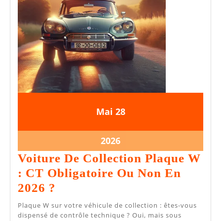
Agréés
28
28
Mai
28
mai
mai
2026
2026
28
2026
mai
Voiture De Collection Plaque W
2026
: CT Obligatoire Ou Non En
Voiture
2026 ?
De
Plaque W sur votre véhicule de collection : êtes-vous
Collection
dispensé de contrôle technique ? Oui, mais sous