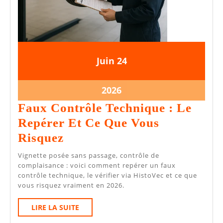
24
24
Juin
24
juin
juin
2026
2026
24
2026
juin
Faux Contrôle Technique : Le
2026
Repérer Et Ce Que Vous
Faux
Risquez
Contrôle
Vignette posée sans passage, contrôle de
Technique
complaisance : voici comment repérer un faux
contrôle technique, le vérifier via HistoVec et ce que
:
vous risquez vraiment en 2026.
Le
LIRE
LIRE LA SUITE
Repérer
LA