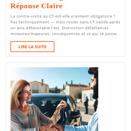
La
Réponse Claire
Contre-
La contre-visite au CT est-elle vraiment obligatoire ?
Visite
Pas techniquement — mais rouler sans CT valide après
un avis défavorable l'est. Distinction défaillances
Est-
mineures/majeures, conséquences et ce qui se passe
Elle
LIRE
LIRE LA SUITE
Vraiment
LA
Obligatoire
SUITE
?
La
Réponse
Claire