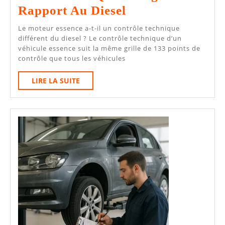
Contrôle
Rapport Au Diesel
Technique
Le moteur essence a-t-il un contrôle technique
Moteur
différent du diesel ? Le contrôle technique d’un
véhicule essence suit la même grille de 133 points de
Essence
contrôle que tous les véhicules
:
LIRE
LIRE LA SUITE
Ce
LA
Qui
SUITE
Change
Par
Rapport
Au
Diesel