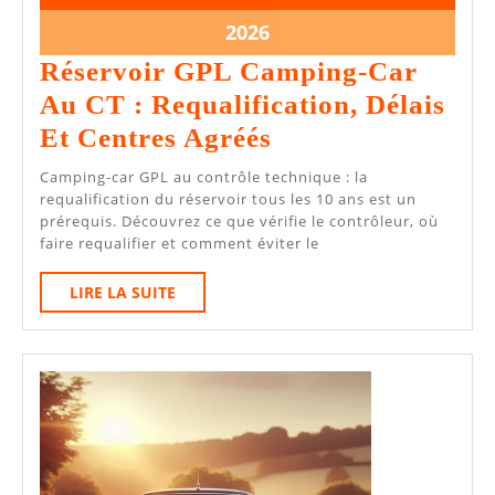
2026
2026
29
2026
mai
Réservoir GPL Camping-Car
2026
Au CT : Requalification, Délais
Réservoir
Et Centres Agréés
GPL
Camping-car GPL au contrôle technique : la
Camping-
requalification du réservoir tous les 10 ans est un
prérequis. Découvrez ce que vérifie le contrôleur, où
Car
faire requalifier et comment éviter le
Au
LIRE
LIRE LA SUITE
CT
LA
:
SUITE
Requalification,
Délais
Et
Centres