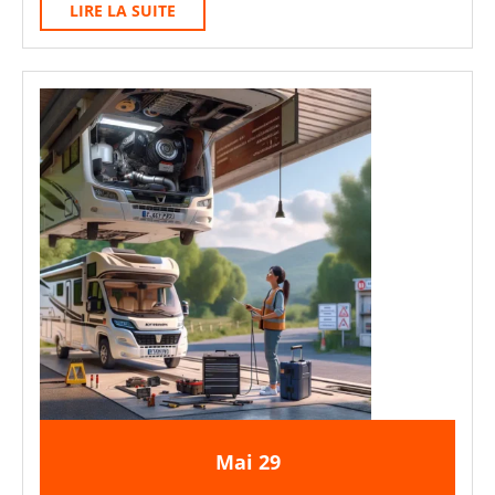
LIRE
LIRE LA SUITE
Model
LA
Y
SUITE
:
Calendrier,
Prix
Et
Ce
Que
Vérifie
Le
Contrôleur
29
29
Mai
29
mai
mai