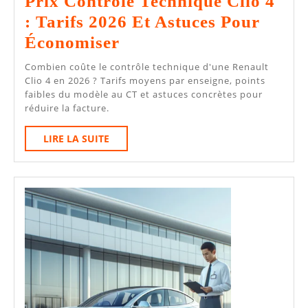
Prix Contrôle Technique Clio 4
2026
: Tarifs 2026 Et Astuces Pour
Prix
Économiser
Contrôle
Combien coûte le contrôle technique d'une Renault
Technique
Clio 4 en 2026 ? Tarifs moyens par enseigne, points
faibles du modèle au CT et astuces concrètes pour
Clio
réduire la facture.
4
LIRE
LIRE LA SUITE
:
LA
Tarifs
SUITE
2026
Et
Astuces
Pour
Économiser