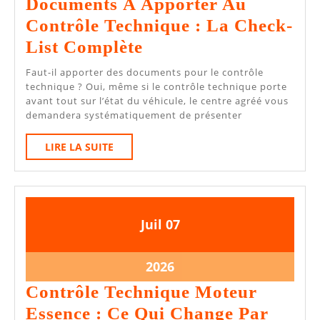
Documents À Apporter Au
2026
Contrôle Technique : La Check-
Documents
List Complète
À
Faut-il apporter des documents pour le contrôle
Apporter
technique ? Oui, même si le contrôle technique porte
avant tout sur l’état du véhicule, le centre agréé vous
Au
demandera systématiquement de présenter
Contrôle
LIRE
LIRE LA SUITE
Technique
LA
:
SUITE
La
Check-
7
7
Juil
07
List
juillet
juillet
Complète
2026
2026
7
2026
juillet
Contrôle Technique Moteur
2026
Essence : Ce Qui Change Par