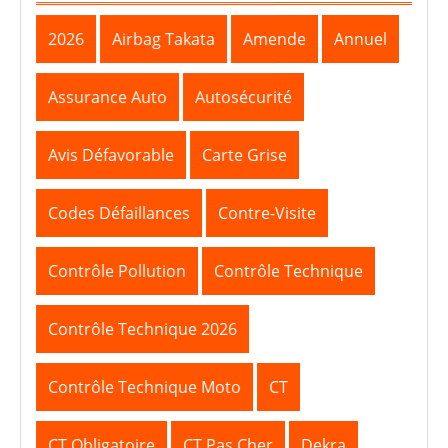
2026
Airbag Takata
Amende
Annuel
Assurance Auto
Autosécurité
Avis Défavorable
Carte Grise
Codes Défaillances
Contre-Visite
Contrôle Pollution
Contrôle Technique
Contrôle Technique 2026
Contrôle Technique Moto
CT
CT Obligatoire
CT Pas Cher
Dekra