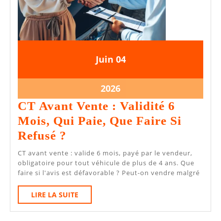
4
4
Juin
04
juin
juin
2026
2026
4
2026
juin
CT Avant Vente : Validité 6
2026
Mois, Qui Paie, Que Faire Si
CT
Refusé ?
Avant
CT avant vente : valide 6 mois, payé par le vendeur,
Vente
obligatoire pour tout véhicule de plus de 4 ans. Que
faire si l'avis est défavorable ? Peut-on vendre malgré
:
Validité
LIRE
LIRE LA SUITE
LA
6
SUITE