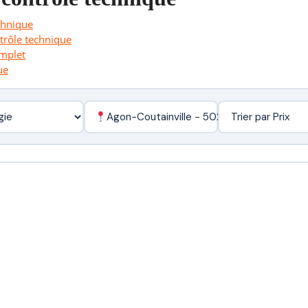
chnique
ntrôle technique
omplet
ue
Agon-Coutainville - 50230