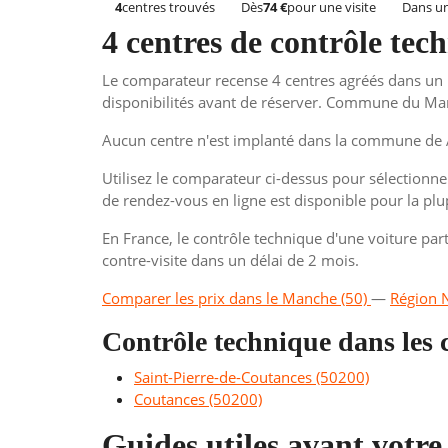
4
centres trouvés
Dès
74 €
pour une visite
Dans un
4 centres de contrôle te
Le comparateur recense 4 centres agréés dans un r
disponibilités avant de réserver. Commune du Ma
Aucun centre n'est implanté dans la commune de A
Utilisez le comparateur ci-dessus pour sélectionner
de rendez-vous en ligne est disponible pour la plu
En France, le contrôle technique d'une voiture part
contre-visite dans un délai de 2 mois.
Comparer les prix dans le Manche (50)
—
Région 
Contrôle technique dans les
Saint-Pierre-de-Coutances (50200)
Coutances (50200)
Guides utiles avant votre