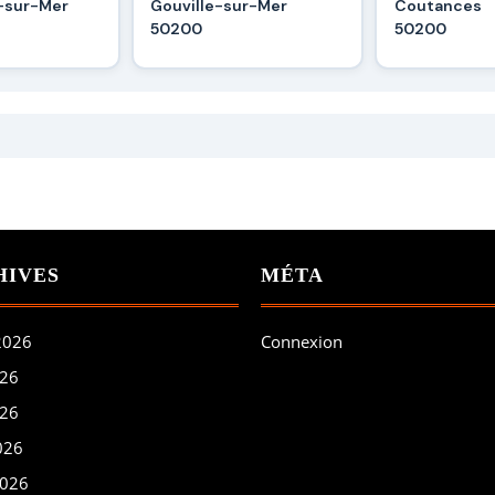
e-sur-Mer
Gouville-sur-Mer
Coutances
50200
50200
HIVES
MÉTA
 2026
Connexion
026
026
026
2026