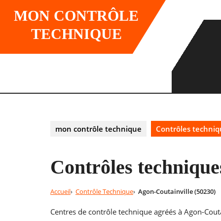
Skip
MON CONTRÔLE
to
content
TECHNIQUE
mon contrôle technique
Contrôles techniq
Contrôles technique
Accueil
Contrôle Technique
Agon-Coutainville (50230)
Centres de contrôle technique agréés à Agon-Coutai