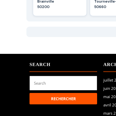
Brainville
Tournevill
50200
50660
SEARCH
ARC
Search
juillet
for:
juin 2
mai 2
avril 2
mars 