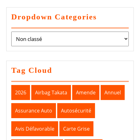
Dropdown Categories
Tag Cloud
2026
Airbag Takata
Amende
Annuel
Assurance Auto
Autosécurité
Avis Défavorable
Carte Grise