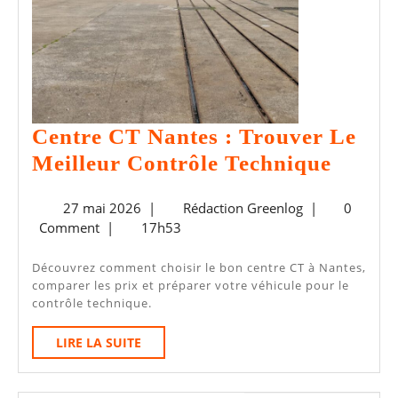
Centre CT Nantes : Trouver Le
Centr
Meilleur Contrôle Technique
CT
27
Rédaction
27 mai 2026
|
Rédaction Greenlog
|
0
Nante
mai
Greenlog
Comment
|
17h53
:
2026
Trouv
Découvrez comment choisir le bon centre CT à Nantes,
comparer les prix et préparer votre véhicule pour le
Le
contrôle technique.
Meille
LIRE
LIRE LA SUITE
Contr
LA
Techn
SUITE