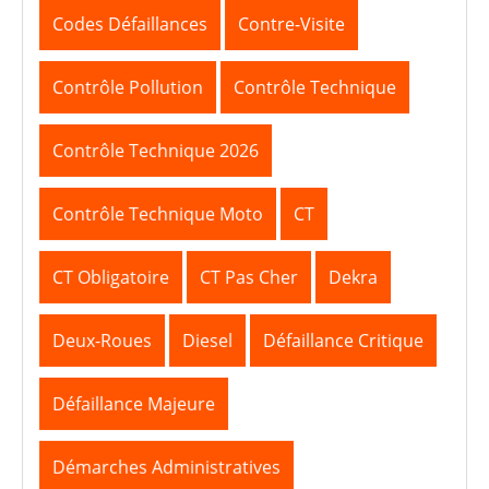
Codes Défaillances
Contre-Visite
Contrôle Pollution
Contrôle Technique
Contrôle Technique 2026
Contrôle Technique Moto
CT
CT Obligatoire
CT Pas Cher
Dekra
Deux-Roues
Diesel
Défaillance Critique
Défaillance Majeure
Démarches Administratives