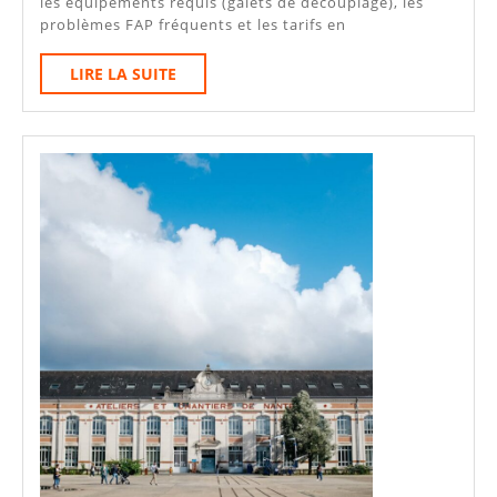
les équipements requis (galets de découplage), les
Tarifs,
problèmes FAP fréquents et les tarifs en
Équipements
LIRE
LIRE LA SUITE
Spécifiques
LA
SUITE
Et
FAP