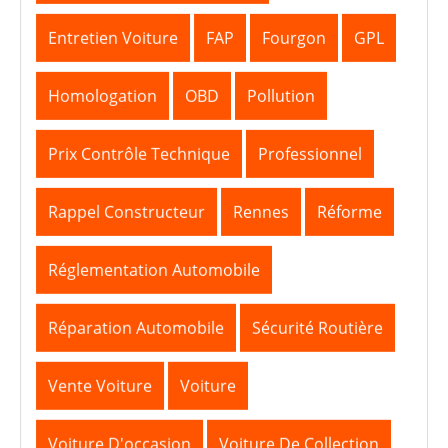
Entretien Voiture
FAP
Fourgon
GPL
Homologation
OBD
Pollution
Prix Contrôle Technique
Professionnel
Rappel Constructeur
Rennes
Réforme
Réglementation Automobile
Réparation Automobile
Sécurité Routière
Vente Voiture
Voiture
Voiture D'occasion
Voiture De Collection