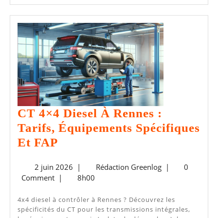
Risquez
SUITE
Vraiment
CT 4×4 Diesel À Rennes :
Tarifs, Équipements Spécifiques
CT
Et FAP
4×4
2
Rédaction
2 juin 2026
|
Rédaction Greenlog
|
0
Diesel
juin
Greenlog
Comment
|
8h00
À
2026
Rennes
4x4 diesel à contrôler à Rennes ? Découvrez les
spécificités du CT pour les transmissions intégrales,
: