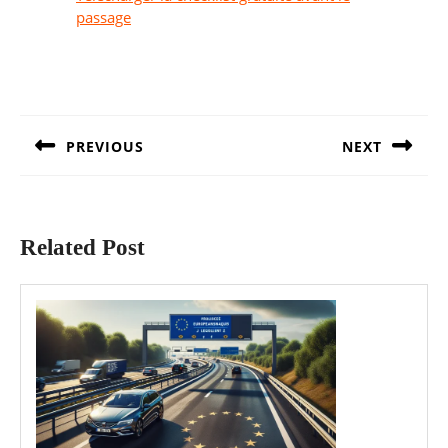
passage
Navigation
de
l’article
PREVIOUS
NEXT
Article
Article
précédent
suivant
:
:
Related Post