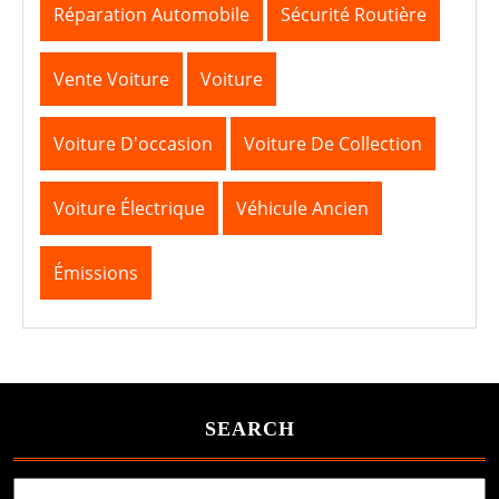
Réparation Automobile
Sécurité Routière
Vente Voiture
Voiture
Voiture D'occasion
Voiture De Collection
Voiture Électrique
Véhicule Ancien
Émissions
SEARCH
Search