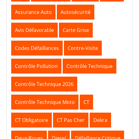
Assurance Auto
Autosécurité
Avis Défavorable
Carte Grise
Codes Défaillances
Contre-Visite
Contrôle Pollution
Contrôle Technique
Contrôle Technique 2026
Contrôle Technique Moto
CT
CT Obligatoire
CT Pas Cher
Dekra
Deux-Roues
Diesel
Défaillance Critique