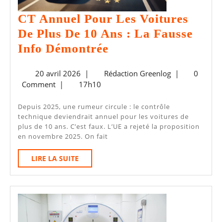
CT Annuel Pour Les Voitures
De Plus De 10 Ans : La Fausse
CT
Info Démontrée
Annuel
20
Rédaction
20 avril 2026
|
Rédaction Greenlog
|
0
Pour
avril
Greenlog
Comment
|
17h10
Les
2026
Voitures
Depuis 2025, une rumeur circule : le contrôle
technique deviendrait annuel pour les voitures de
De
plus de 10 ans. C’est faux. L’UE a rejeté la proposition
Plus
en novembre 2025. On fait
De
LIRE
LIRE LA SUITE
10
LA
SUITE
Ans :
La
Fausse