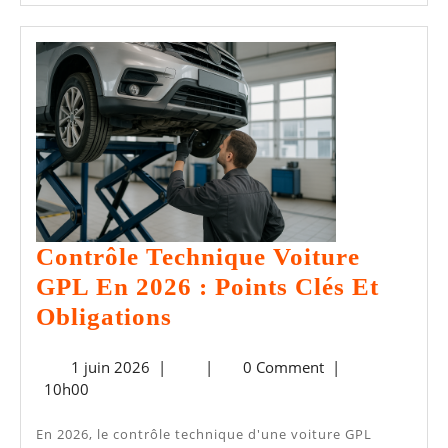
Le
SUITE
Contrôle
Technique
Contrôle Technique Voiture
GPL En 2026 : Points Clés Et
Contrôle
Obligations
Technique
1
1 juin 2026
|
|
0 Comment
|
Voiture
juin
10h00
GPL
2026
En
En 2026, le contrôle technique d'une voiture GPL