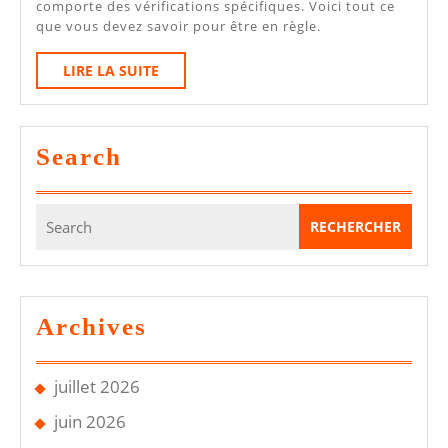
comporte des vérifications spécifiques. Voici tout ce
2026
que vous devez savoir pour être en règle.
:
LIRE
LIRE LA SUITE
Points
LA
Clés
SUITE
Et
Search
Obligations
Search
for:
Archives
juillet 2026
juin 2026