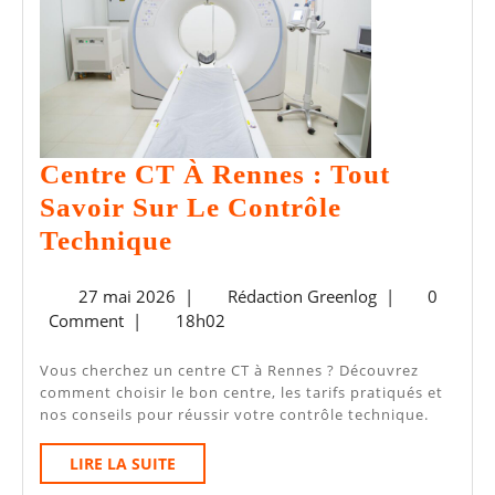
Info
Démontrée
Centre CT À Rennes : Tout
Savoir Sur Le Contrôle
Centre
Technique
CT
27
Rédaction
27 mai 2026
|
Rédaction Greenlog
|
0
À
mai
Greenlog
Comment
|
18h02
Rennes
2026
:
Vous cherchez un centre CT à Rennes ? Découvrez
comment choisir le bon centre, les tarifs pratiqués et
Tout
nos conseils pour réussir votre contrôle technique.
Savoir
LIRE
LIRE LA SUITE
Sur
LA