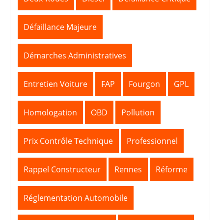
Défaillance Majeure
Démarches Administratives
Entretien Voiture
FAP
Fourgon
GPL
Homologation
OBD
Pollution
Prix Contrôle Technique
Professionnel
Rappel Constructeur
Rennes
Réforme
Réglementation Automobile