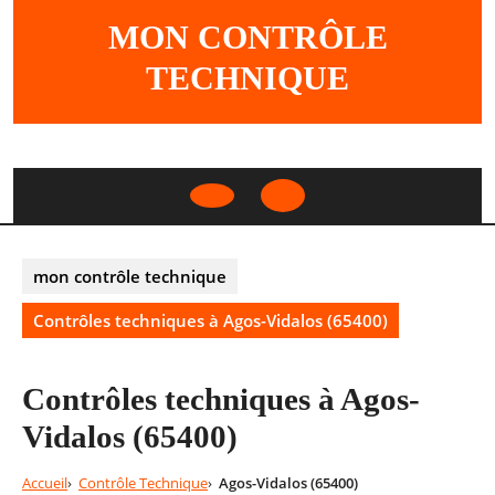
Skip
MON CONTRÔLE
to
content
TECHNIQUE
Open
Button
mon contrôle technique
Contrôles techniques à Agos-Vidalos (65400)
Contrôles techniques à Agos-
Vidalos (65400)
Accueil
Contrôle Technique
Agos-Vidalos (65400)