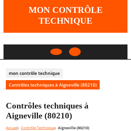
Skip
MON CONTRÔLE
to
content
TECHNIQUE
Open
Button
mon contrôle technique
Contrôles techniques à Aigneville (80210)
Contrôles techniques à
Aigneville (80210)
Accueil
Contrôle Technique
Aigneville (80210)