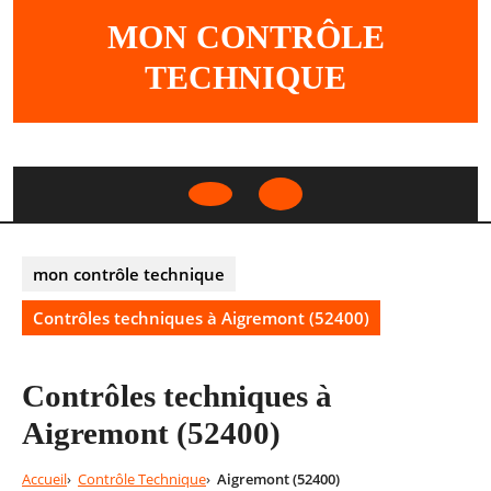
Skip
MON CONTRÔLE
to
content
TECHNIQUE
Open
Button
mon contrôle technique
Contrôles techniques à Aigremont (52400)
Contrôles techniques à
Aigremont (52400)
Accueil
Contrôle Technique
Aigremont (52400)