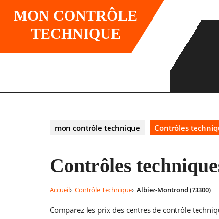
Skip
MON CONTRÔLE
to
content
TECHNIQUE
mon contrôle technique
Contrôles techniq
Contrôles technique
Accueil
Contrôle Technique
Albiez-Montrond (73300)
Comparez les prix des centres de contrôle techniq