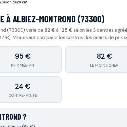
 rayon de
20 km
E À ALBIEZ-MONTROND (73300)
ond (73300) varie de
82 €
à
125 €
selon les 3 centres agr
87 €). Mieux vaut comparer les centres : les écarts de prix
95 €
82 €
PRIX MÉDIAN
LE MOINS CHER
24 €
CONTRE-VISITE
NTROND ?
e nationale (87 €).