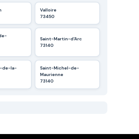
n
Valloire
73450
de-
Saint-Martin-d'Arc
73140
n-de-la-
Saint-Michel-de-
Maurienne
73140