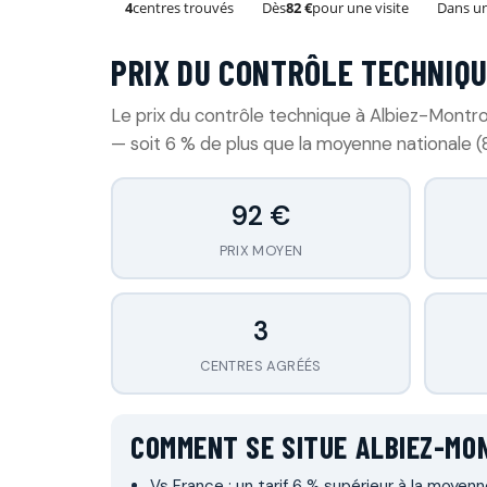
4
centres trouvés
Dès
82 €
pour une visite
Dans un
PRIX DU CONTRÔLE TECHNIQU
Le prix du contrôle technique à Albiez-Montr
— soit 6 % de plus que la moyenne nationale (
92 €
PRIX MOYEN
3
CENTRES AGRÉÉS
COMMENT SE SITUE ALBIEZ-MO
Vs France : un tarif 6 % supérieur à la moyenn