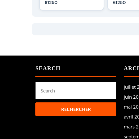
61250
61250
SEARCH
ARC
Search
juillet
for:
juin 2
mai 2
avril 2
mars 
septem