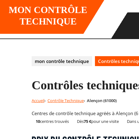
Skip
MON CONTRÔLE
to
content
TECHNIQUE
mon contrôle technique
Contrôles techniq
Contrôles technique
Accueil
Contrôle Technique
Alençon (61000)
Centres de contrôle technique agréés à Alençon (61
10
centres trouvés
Dès
75 €
pour une visite
Dans 