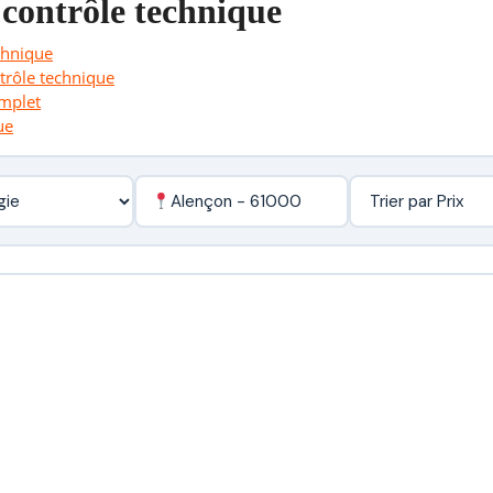
 contrôle technique
chnique
ntrôle technique
omplet
ue
Alençon - 61000