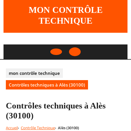
Skip
MON CONTRÔLE
to
content
TECHNIQUE
Open
Button
mon contrôle technique
Contrôles techniques à Alès (30100)
Contrôles techniques à Alès
(30100)
Accueil
Contrôle Technique
Alès (30100)