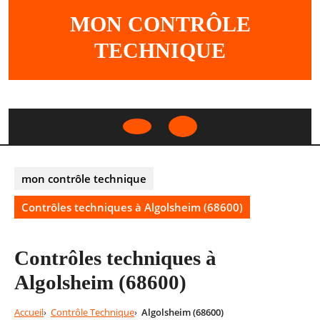
Skip
MON CONTRÔLE
to
content
TECHNIQUE
Open
Button
mon contrôle technique
Contrôles techniques à Algolsheim (68600)
Contrôles techniques à
Algolsheim (68600)
Accueil
Contrôle Technique
Algolsheim (68600)