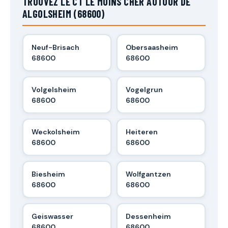
TROUVEZ LE CT LE MOINS CHER AUTOUR DE
ALGOLSHEIM (68600)
Neuf-Brisach
Obersaasheim
68600
68600
Volgelsheim
Vogelgrun
68600
68600
Weckolsheim
Heiteren
68600
68600
Biesheim
Wolfgantzen
68600
68600
Geiswasser
Dessenheim
68600
68600