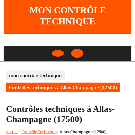
Skip
MON CONTRÔLE
to
content
TECHNIQUE
Open
Button
mon contrôle technique
Contrôles techniques à Allas-Champagne (17500)
Contrôles techniques à Allas-
Champagne (17500)
Accueil
Contrôle Technique
Allas-Champagne (17500)