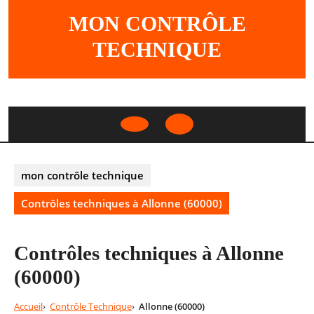
Skip
MON CONTRÔLE
to
content
TECHNIQUE
Open
Button
mon contrôle technique
Contrôles techniques à Allonne (60000)
Contrôles techniques à Allonne
(60000)
Accueil
Contrôle Technique
Allonne (60000)