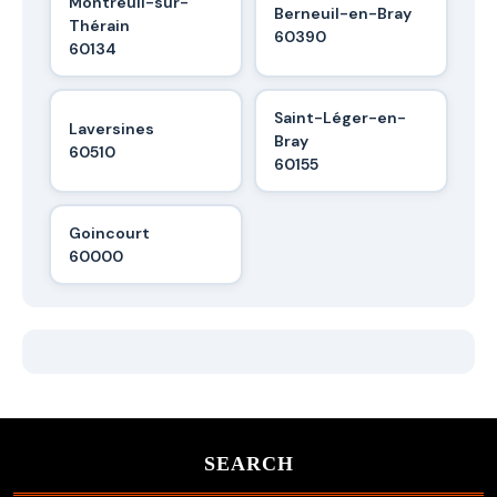
Montreuil-sur-
Berneuil-en-Bray
Thérain
60390
60134
Saint-Léger-en-
Laversines
Bray
60510
60155
Goincourt
60000
SEARCH