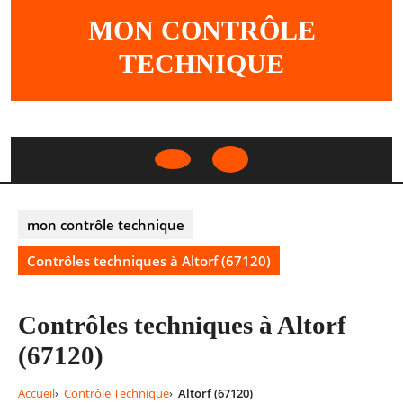
Skip
MON CONTRÔLE
to
content
TECHNIQUE
Open
Button
mon contrôle technique
Contrôles techniques à Altorf (67120)
Contrôles techniques à Altorf
(67120)
Accueil
Contrôle Technique
Altorf (67120)