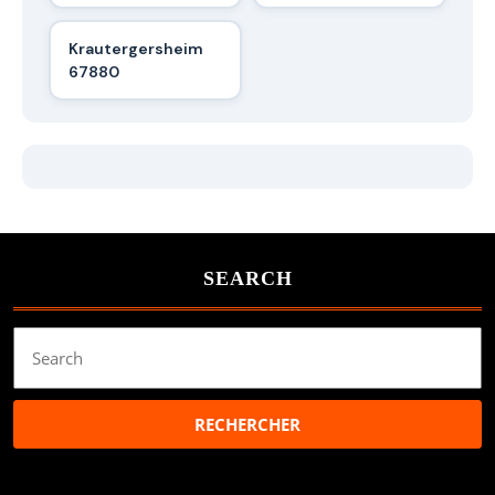
Krautergersheim
67880
SEARCH
Search
for: