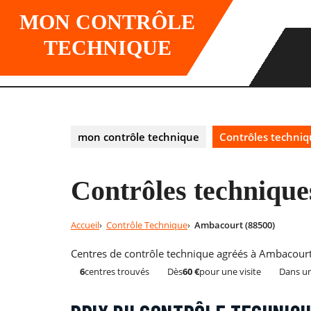
Skip
MON CONTRÔLE
to
content
TECHNIQUE
mon contrôle technique
Contrôles techni
Contrôles technique
Accueil
Contrôle Technique
Ambacourt (88500)
Centres de contrôle technique agréés à Ambacourt 
6
centres trouvés
Dès
60 €
pour une visite
Dans un