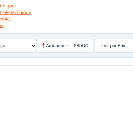
chnique
ntrôle technique
omplet
ue
Ambacourt - 88500