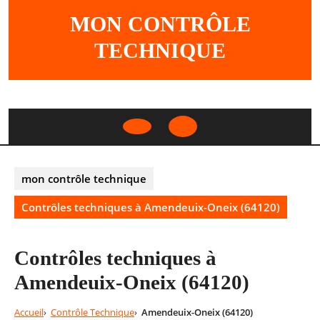
Skip
MON CONTRÔLE
to
content
TECHNIQUE
Open
Button
mon contrôle technique
Contrôles techniques à Amendeuix-Oneix (64120)
Contrôles techniques à
Amendeuix-Oneix (64120)
Accueil
Contrôle Technique
Amendeuix-Oneix (64120)