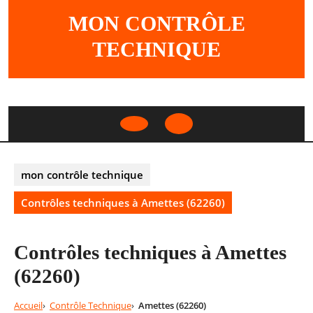
Skip
MON CONTRÔLE
to
content
TECHNIQUE
Open
Button
mon contrôle technique
Contrôles techniques à Amettes (62260)
Contrôles techniques à Amettes
(62260)
Accueil
Contrôle Technique
Amettes (62260)