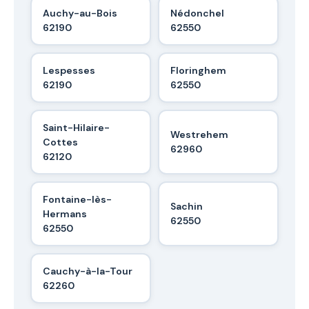
Auchy-au-Bois
Nédonchel
62190
62550
Lespesses
Floringhem
62190
62550
Saint-Hilaire-
Westrehem
Cottes
62960
62120
Fontaine-lès-
Sachin
Hermans
62550
62550
Cauchy-à-la-Tour
62260