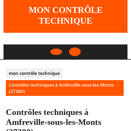
Skip
MON CONTRÔLE
to
content
TECHNIQUE
Open
Button
mon contrôle technique
Contrôles techniques à Amfreville-sous-les-Monts
(27380)
Contrôles techniques à
Amfreville-sous-les-Monts