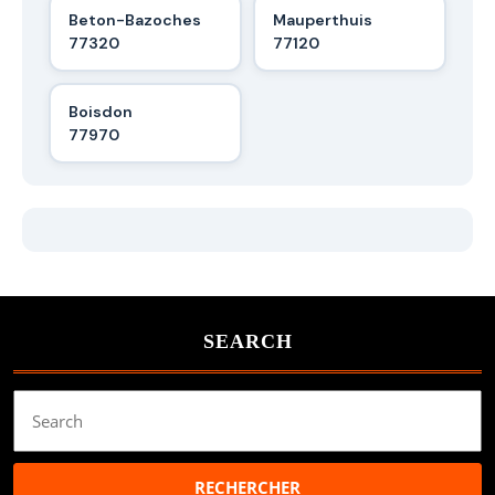
Beton-Bazoches
Mauperthuis
77320
77120
Boisdon
77970
SEARCH
Search
for: