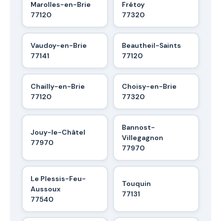
Marolles-en-Brie
Frétoy
77120
77320
Vaudoy-en-Brie
Beautheil-Saints
77141
77120
Chailly-en-Brie
Choisy-en-Brie
77120
77320
Bannost-
Jouy-le-Châtel
Villegagnon
77970
77970
Le Plessis-Feu-
Touquin
Aussoux
77131
77540