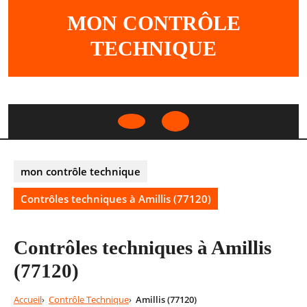
Skip
MON CONTRÔLE
to
content
TECHNIQUE
Open
Button
mon contrôle technique
Contrôles techniques à Amillis (77120)
Contrôles techniques à Amillis
(77120)
Accueil
Contrôle Technique
Amillis (77120)