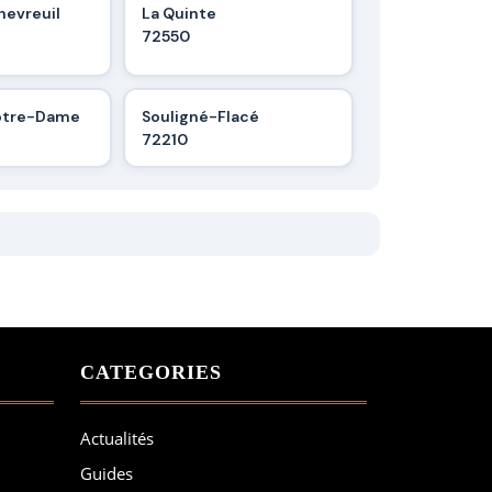
hevreuil
La Quinte
72550
otre-Dame
Souligné-Flacé
72210
CATEGORIES
Actualités
Guides