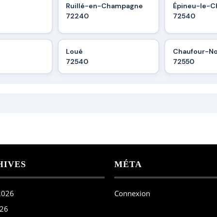
Ruillé-en-Champagne
Épineu-le-C
72240
72540
Loué
Chaufour-N
72540
72550
HIVES
MÉTA
 2026
Connexion
026