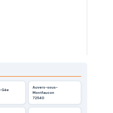
Auvers-sous-
r-Gée
Montfaucon
72540