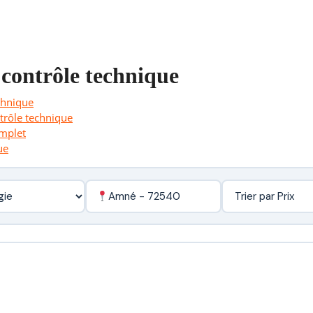
 contrôle technique
chnique
ntrôle technique
omplet
ue
Amné - 72540