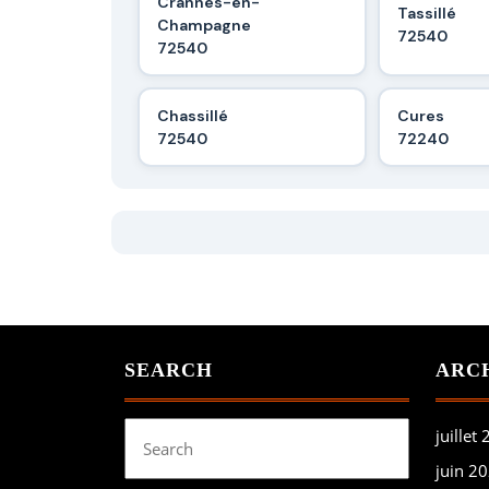
Crannes-en-
Tassillé
Champagne
72540
72540
Chassillé
Cures
72540
72240
SEARCH
ARC
Search
juillet
for:
juin 2