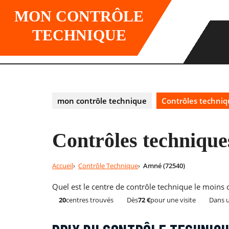
Skip
MON CONTRÔLE
to
content
TECHNIQUE
mon contrôle technique
Contrôles techni
Contrôles technique
Accueil
Contrôle Technique
Amné (72540)
Quel est le centre de contrôle technique le moins
20
centres trouvés
Dès
72 €
pour une visite
Dans 