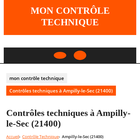
Skip
MON CONTRÔLE
to
content
TECHNIQUE
Open
Button
mon contrôle technique
Contrôles techniques à Ampilly-le-Sec (21400)
Contrôles techniques à Ampilly-
le-Sec (21400)
Accueil
Contrôle Technique
Ampilly-le-Sec (21400)