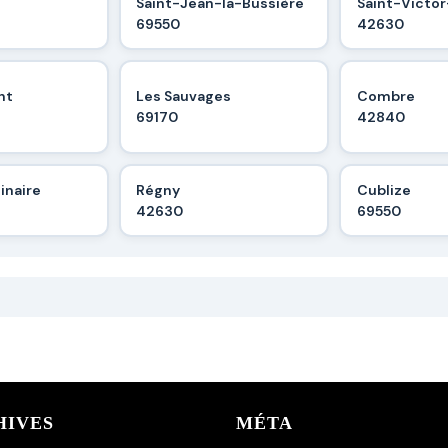
Saint-Jean-la-Bussière
Saint-Victor
69550
42630
nt
Les Sauvages
Combre
69170
42840
inaire
Régny
Cublize
42630
69550
HIVES
MÉTA