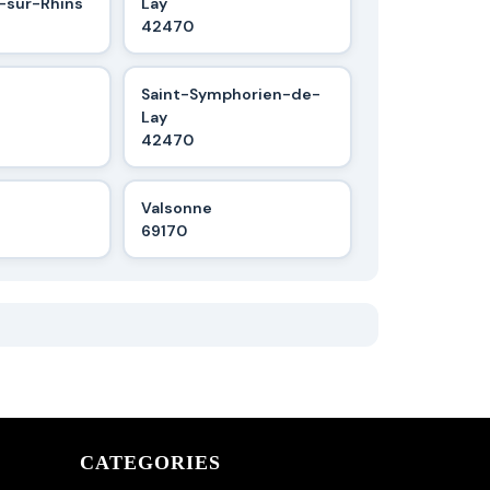
-sur-Rhins
Lay
42470
Saint-Symphorien-de-
Lay
42470
Valsonne
69170
CATEGORIES