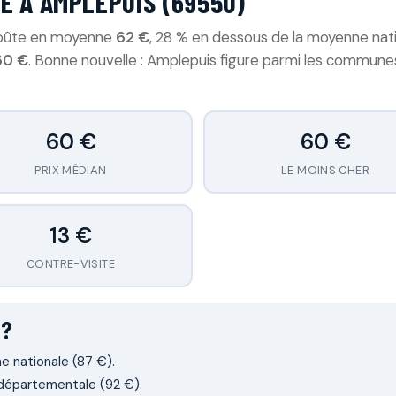
E À AMPLEPUIS (69550)
 coûte en moyenne
62 €
, 28 % en dessous de la moyenne nati
60 €
. Bonne nouvelle : Amplepuis figure parmi les communes
60 €
60 €
PRIX MÉDIAN
LE MOINS CHER
13 €
CONTRE-VISITE
 ?
e nationale (87 €).
départementale (92 €).