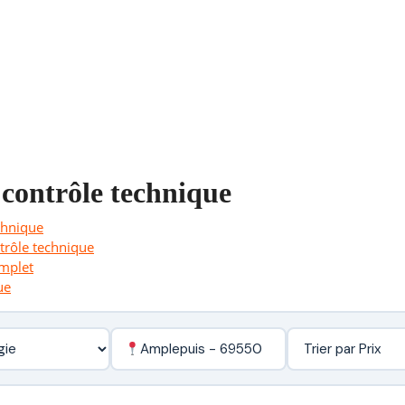
 contrôle technique
chnique
ntrôle technique
omplet
ue
Amplepuis - 69550