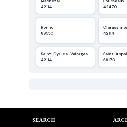
Machézal
Fourneaux
42114
42470
Ronno
Chirassimo
69550
42114
Saint-Cyr-de-Valorges
Saint-Appol
42114
69170
SEARCH
ARC