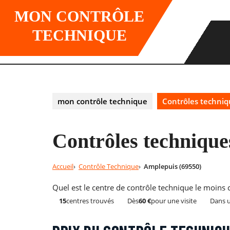
Skip
MON CONTRÔLE
to
content
TECHNIQUE
mon contrôle technique
Contrôles techniq
Contrôles technique
Accueil
Contrôle Technique
Amplepuis (69550)
Quel est le centre de contrôle technique le moins
15
centres trouvés
Dès
60 €
pour une visite
Dans 