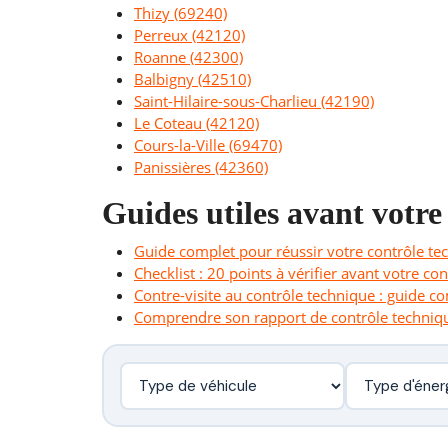
Thizy (69240)
Perreux (42120)
Roanne (42300)
Balbigny (42510)
Saint-Hilaire-sous-Charlieu (42190)
Le Coteau (42120)
Cours-la-Ville (69470)
Panissières (42360)
Guides utiles avant votre
Guide complet pour réussir votre contrôle te
Checklist : 20 points à vérifier avant votre co
Contre-visite au contrôle technique : guide c
Comprendre son rapport de contrôle techniq