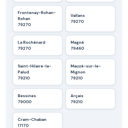
Frontenay-Rohan-
Vallans
Rohan
79270
79270
La Rochénard
Magné
79270
79460
Saint-Hilaire-la-
Mauzé-sur-le-
Palud
Mignon
79210
79210
Bessines
Arçais
79000
79210
Cram-Chaban
17170