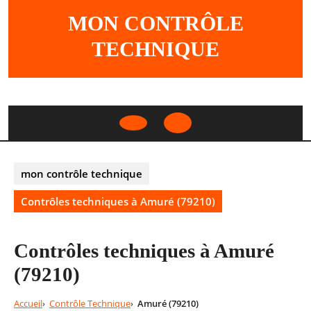
Skip
MON CONTRÔLE
to
content
TECHNIQUE
Open
Button
mon contrôle technique
Contrôles techniques à Amuré (79210)
Contrôles techniques à Amuré
(79210)
Accueil
Contrôle Technique
Amuré (79210)