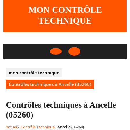
Skip
MON CONTRÔLE
to
content
TECHNIQUE
Open
Button
mon contrôle technique
Contrôles techniques à Ancelle (05260)
Contrôles techniques à Ancelle
(05260)
Accueil
Contrôle Technique
Ancelle (05260)