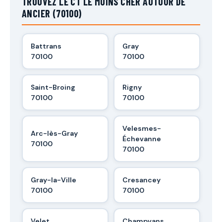
TROUVEZ LE CT LE MOINS CHER AUTOUR DE
ANCIER (70100)
Battrans
Gray
70100
70100
Saint-Broing
Rigny
70100
70100
Velesmes-
Arc-lès-Gray
Échevanne
70100
70100
Gray-la-Ville
Cresancey
70100
70100
Velet
Champvans