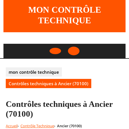
Skip
MON CONTRÔLE
to
content
TECHNIQUE
Open
Button
mon contrôle technique
Contrôles techniques à Ancier (70100)
Contrôles techniques à Ancier
(70100)
Accueil
Contrôle Technique
Ancier (70100)