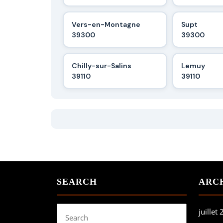
Vers-en-Montagne
Supt
39300
39300
Chilly-sur-Salins
Lemuy
39110
39110
SEARCH
ARC
Search
juillet
for: