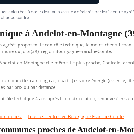
iques calculées à partir des tarifs « visite » déclarés par les 1 centre a
de chaque centre.
chnique à Andelot-en-Montagne (3
agréés proposent le contrôle technique, le moins cher affichant 7
Commune du Jura (39), région Bourgogne-Franche-Comté.
ndelot-en-Montagne elle-même. Le plus proche, Controle techniqu
, camionnette, camping-car, quad…) et votre énergie (essence, dies
és par prix ou par distance.
trôle technique 4 ans après l'immatriculation, renouvelé ensuite 
es communes
—
Tous les centres en Bourgogne-Franche-Comté
s communes proches de Andelot-en-Mo