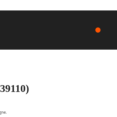
(39110)
gne.