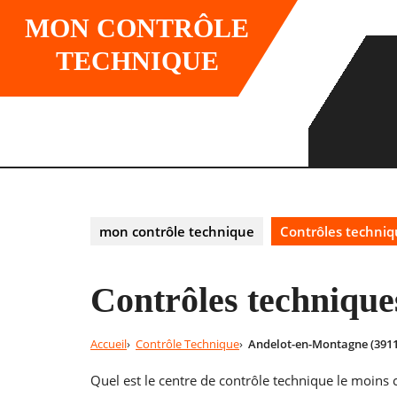
Skip
MON CONTRÔLE
to
content
TECHNIQUE
mon contrôle technique
Contrôles techni
Contrôles technique
Accueil
Contrôle Technique
Andelot-en-Montagne (3911
Quel est le centre de contrôle technique le moins