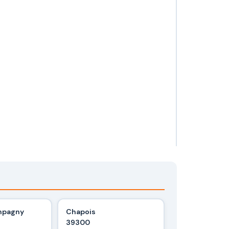
mpagny
Chapois
39300