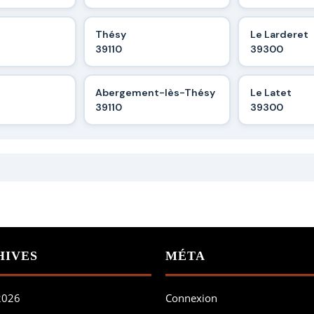
Thésy
Le Larderet
39110
39300
Abergement-lès-Thésy
Le Latet
39110
39300
HIVES
MÉTA
 2026
Connexion