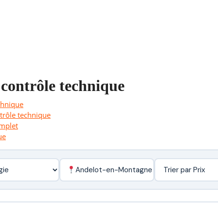
 contrôle technique
chnique
ntrôle technique
omplet
ue
Andelot-en-Montagne - 39110