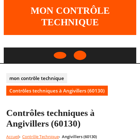
Skip
MON CONTRÔLE
to
content
TECHNIQUE
Open
Button
mon contrôle technique
Contrôles techniques à Angivillers (60130)
Contrôles techniques à
Angivillers (60130)
Accueil
Contrôle Technique
Angivillers (60130)