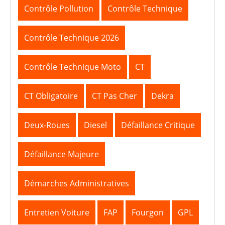
Contrôle Pollution
Contrôle Technique
Contrôle Technique 2026
Contrôle Technique Moto
CT
CT Obligatoire
CT Pas Cher
Dekra
Deux-Roues
Diesel
Défaillance Critique
Défaillance Majeure
Démarches Administratives
Entretien Voiture
FAP
Fourgon
GPL