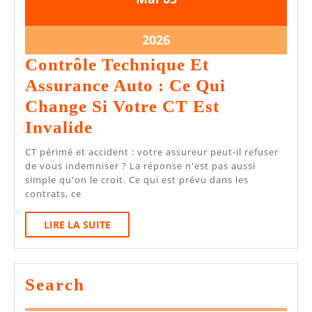
mai
mai
2026
2026
5
2026
mai
Contrôle Technique Et
2026
Assurance Auto : Ce Qui
Change Si Votre CT Est
Contrôle
Invalide
Technique
CT périmé et accident : votre assureur peut-il refuser
Et
de vous indemniser ? La réponse n'est pas aussi
simple qu'on le croit. Ce qui est prévu dans les
Assurance
contrats, ce
Auto
LIRE
LIRE LA SUITE
:
LA
Ce
SUITE
Qui
Search
Change