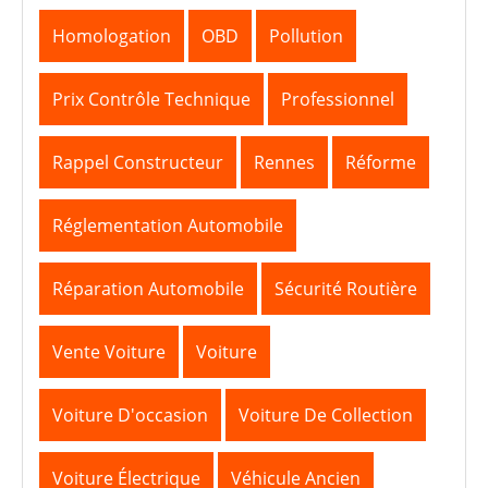
Homologation
OBD
Pollution
Prix Contrôle Technique
Professionnel
Rappel Constructeur
Rennes
Réforme
Réglementation Automobile
Réparation Automobile
Sécurité Routière
Vente Voiture
Voiture
Voiture D'occasion
Voiture De Collection
Voiture Électrique
Véhicule Ancien