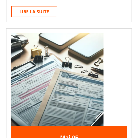
Technique
:
LIRE
LIRE LA SUITE
LA
Ce
SUITE
Que
Vous
Risquez
Vraiment
5
5
Mai
05