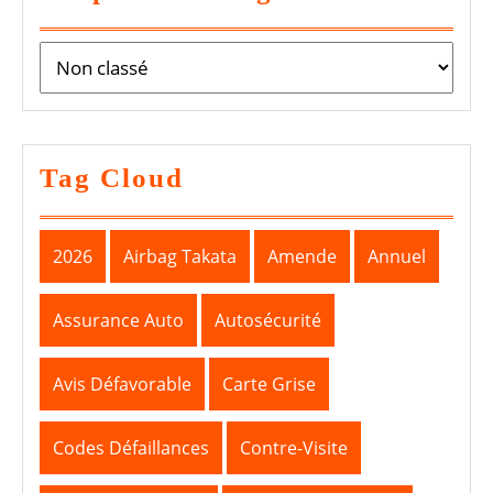
Tag Cloud
2026
Airbag Takata
Amende
Annuel
Assurance Auto
Autosécurité
Avis Défavorable
Carte Grise
Codes Défaillances
Contre-Visite