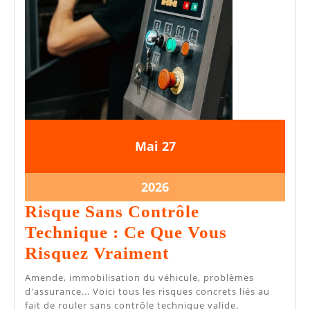
27
27
Mai
27
mai
mai
2026
2026
27
2026
mai
Risque Sans Contrôle
2026
Technique : Ce Que Vous
Risque
Risquez Vraiment
Sans
Amende, immobilisation du véhicule, problèmes
Contrôle
d'assurance... Voici tous les risques concrets liés au
fait de rouler sans contrôle technique valide.