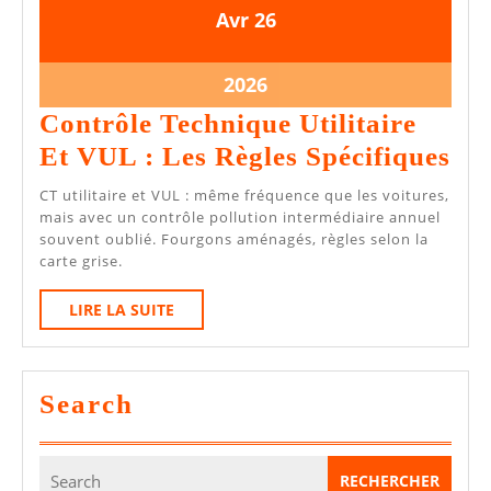
26
26
Avr
26
avril
avril
2026
2026
26
2026
avril
Contrôle Technique Utilitaire
2026
Co
Et VUL : Les Règles Spécifiques
Te
CT utilitaire et VUL : même fréquence que les voitures,
Uti
mais avec un contrôle pollution intermédiaire annuel
souvent oublié. Fourgons aménagés, règles selon la
Et
carte grise.
VU
LIRE
LIRE LA SUITE
:
LA
Le
SUITE
Règ
Search
Spé
Search
for: