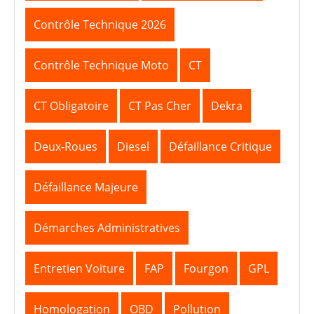
Contrôle Technique 2026
Contrôle Technique Moto
CT
CT Obligatoire
CT Pas Cher
Dekra
Deux-Roues
Diesel
Défaillance Critique
Défaillance Majeure
Démarches Administratives
Entretien Voiture
FAP
Fourgon
GPL
Homologation
OBD
Pollution