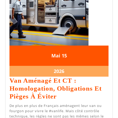
15
15
Mai
15
mai
mai
2026
2026
15
2026
mai
Van Aménagé Et CT :
2026
Homologation, Obligations Et
Van
Pièges À Éviter
Aménagé
De plus en plus de Français aménagent leur van ou
Et
fourgon pour vivre le #vanlife. Mais côté contrôle
technique, les règles ne sont pas les mêmes selon le