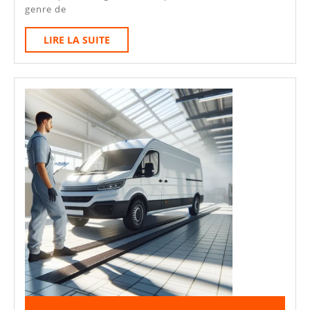
CT
genre de
:
LIRE
LIRE LA SUITE
Homologation,
LA
Obligations
SUITE
Et
Pièges
À
Éviter