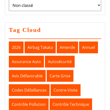
Tag Cloud
2026
Airbag Takata
Amende
Annuel
Assurance Auto
Autosécurité
Avis Défavorable
Carte Grise
Codes Défaillances
Contre-Visite
Contrôle Pollution
Contrôle Technique