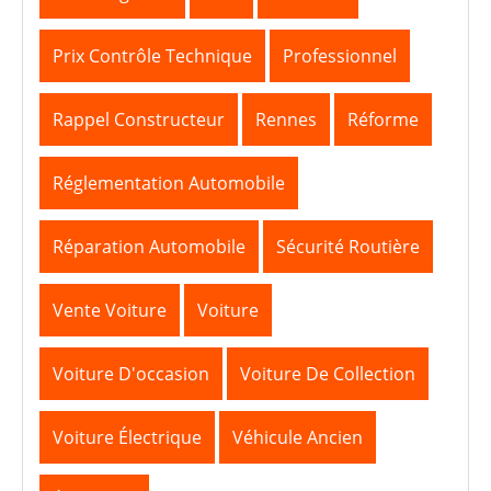
Prix Contrôle Technique
Professionnel
Rappel Constructeur
Rennes
Réforme
Réglementation Automobile
Réparation Automobile
Sécurité Routière
Vente Voiture
Voiture
Voiture D'occasion
Voiture De Collection
Voiture Électrique
Véhicule Ancien