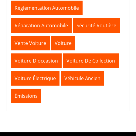
Réglementation Automobile
Réparation Automobile
Sécurité Routière
Vente Voiture
Voiture
Voiture D'occasion
Voiture De Collection
Voiture Électrique
Véhicule Ancien
Émissions