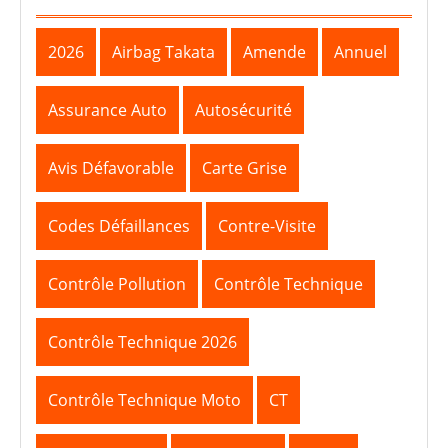
2026
Airbag Takata
Amende
Annuel
Assurance Auto
Autosécurité
Avis Défavorable
Carte Grise
Codes Défaillances
Contre-Visite
Contrôle Pollution
Contrôle Technique
Contrôle Technique 2026
Contrôle Technique Moto
CT