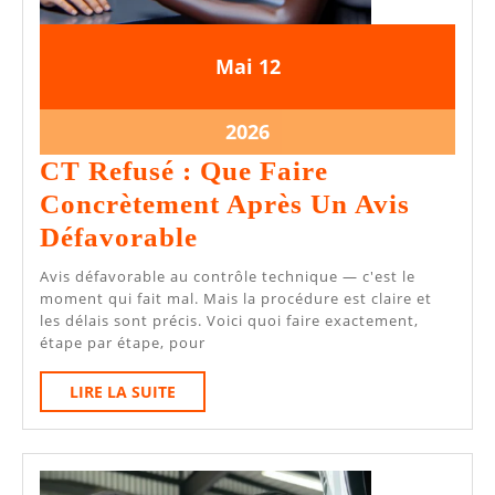
12
12
Mai
12
mai
mai
2026
2026
12
2026
mai
CT Refusé : Que Faire
2026
Concrètement Après Un Avis
CT
Défavorable
Refusé
Avis défavorable au contrôle technique — c'est le
:
moment qui fait mal. Mais la procédure est claire et
les délais sont précis. Voici quoi faire exactement,
Que
étape par étape, pour
Faire
LIRE
LIRE LA SUITE
Concrètement
LA
Après
SUITE
Un