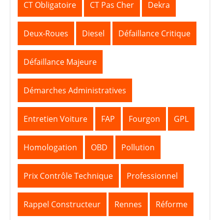
CT Obligatoire
CT Pas Cher
Dekra
Deux-Roues
Diesel
Défaillance Critique
Défaillance Majeure
Démarches Administratives
Entretien Voiture
FAP
Fourgon
GPL
Homologation
OBD
Pollution
Prix Contrôle Technique
Professionnel
Rappel Constructeur
Rennes
Réforme