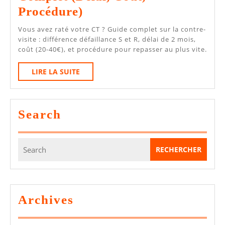
Contre-
Procédure)
Visite
Vous avez raté votre CT ? Guide complet sur la contre-
Au
visite : différence défaillance S et R, délai de 2 mois,
coût (20-40€), et procédure pour repasser au plus vite.
CT
:
LIRE
LIRE LA SUITE
LA
Guide
SUITE
Complet
Search
(délai,
Coût,
Search
Procédure)
for:
Archives