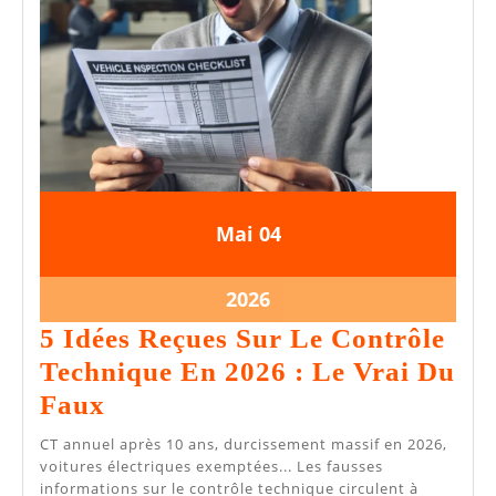
4
4
Mai
04
mai
mai
2026
2026
4
2026
mai
5 Idées Reçues Sur Le Contrôle
2026
Technique En 2026 : Le Vrai Du
5
Faux
Idées
CT annuel après 10 ans, durcissement massif en 2026,
Reçues
voitures électriques exemptées... Les fausses
informations sur le contrôle technique circulent à