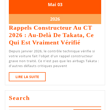
3
3
Mai
03
mai
mai
2026
2026
3
2026
mai
Rappels Constructeur Au CT
2026
2026 : Au-Delà De Takata, Ce
Rappels
Qui Est Vraiment Vérifié
Construct
Depuis janvier 2026, le contrôle technique vérifie si
Au
votre voiture fait l'objet d'un rappel constructeur
grave non traité. Ce n'est pas que les airbags Takata :
CT
d'autres défauts critiques peuvent
2026
LIRE
LIRE LA SUITE
:
LA
Au-
SUITE
Delà
Search
De
Takata,