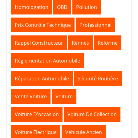
Homologation
OBD
Pollution
Prix Contrôle Technique
Professionnel
Rappel Constructeur
Rennes
Réforme
Réglementation Automobile
Réparation Automobile
Sécurité Routière
Vente Voiture
Voiture
Voiture D'occasion
Voiture De Collection
Voiture Électrique
Véhicule Ancien