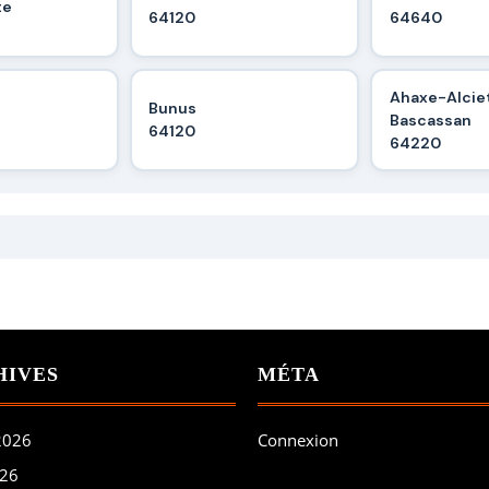
te
64120
64640
Ahaxe-Alcie
Bunus
Bascassan
64120
64220
HIVES
MÉTA
 2026
Connexion
026