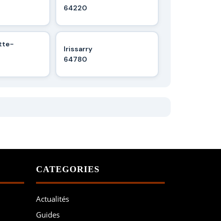
64220
tte-
Irissarry
64780
CATEGORIES
Actualités
Guides