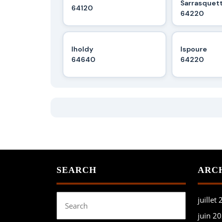
Sarrasquet
64120
64220
Iholdy
Ispoure
64640
64220
SEARCH
ARC
Search
juillet
for:
juin 2