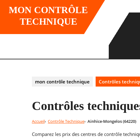
Skip
MON CONTRÔLE
to
content
TECHNIQUE
mon contrôle technique
Contrôles techniq
Contrôles technique
Accueil
Contrôle Technique
Ainhice-Mongelos (64220)
Comparez les prix des centres de contrôle techniq