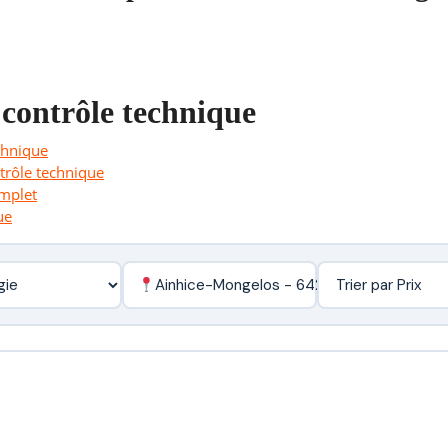
 contrôle technique
chnique
ntrôle technique
omplet
ue
Ainhice-Mongelos - 64220