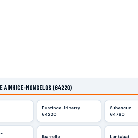
DE AINHICE-MONGELOS (64220)
Bustince-Iriberry
Suhescun
64220
64780
s-
Ibarrolle
Lantabat