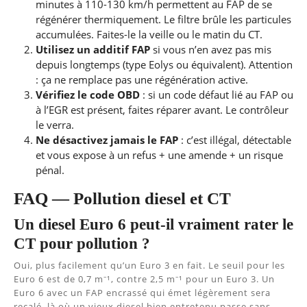
minutes à 110-130 km/h permettent au FAP de se
régénérer thermiquement. Le filtre brûle les particules
accumulées. Faites-le la veille ou le matin du CT.
Utilisez un additif FAP
si vous n’en avez pas mis
depuis longtemps (type Eolys ou équivalent). Attention
: ça ne remplace pas une régénération active.
Vérifiez le code OBD
: si un code défaut lié au FAP ou
à l’EGR est présent, faites réparer avant. Le contrôleur
le verra.
Ne désactivez jamais le FAP
: c’est illégal, détectable
et vous expose à un refus + une amende + un risque
pénal.
FAQ — Pollution diesel et CT
Un diesel Euro 6 peut-il vraiment rater le
CT pour pollution ?
Oui, plus facilement qu’un Euro 3 en fait. Le seuil pour les
Euro 6 est de 0,7 m⁻¹, contre 2,5 m⁻¹ pour un Euro 3. Un
Euro 6 avec un FAP encrassé qui émet légèrement sera
recalé, là où un vieux diesel bien entretenu passe sans