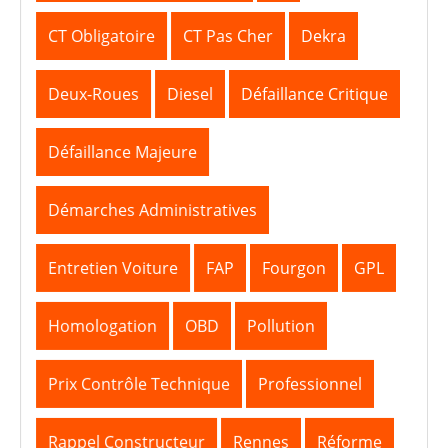
CT Obligatoire
CT Pas Cher
Dekra
Deux-Roues
Diesel
Défaillance Critique
Défaillance Majeure
Démarches Administratives
Entretien Voiture
FAP
Fourgon
GPL
Homologation
OBD
Pollution
Prix Contrôle Technique
Professionnel
Rappel Constructeur
Rennes
Réforme