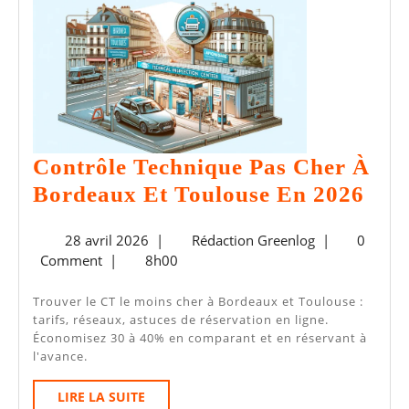
Contrôle Technique Pas Cher À
Con
Bordeaux Et Toulouse En 2026
Tec
28
Rédaction
28 avril 2026
|
Rédaction Greenlog
|
0
Pas
avril
Greenlog
Comment
|
8h00
Che
2026
À
Trouver le CT le moins cher à Bordeaux et Toulouse :
tarifs, réseaux, astuces de réservation en ligne.
Bor
Économisez 30 à 40% en comparant et en réservant à
Et
l'avance.
Tou
LIRE
LIRE LA SUITE