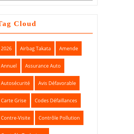
Tag Cloud
2026
Airbag Takata
Amende
Annuel
Assurance Auto
Autosécurité
Avis Défavorable
Carte Grise
Codes Défaillances
Contre-Visite
Contrôle Pollution