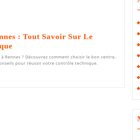
nes : Tout Savoir Sur Le
Centre
ique
CT
À
conseils pour réussir votre contrôle technique.
Rennes
:
Tout
Savoir
Sur
Le
Contrôle
Technique