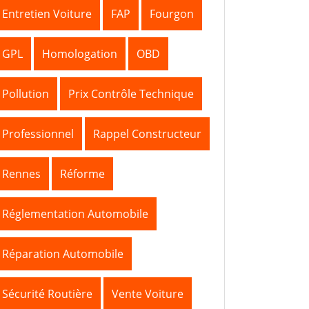
Entretien Voiture
FAP
Fourgon
GPL
Homologation
OBD
Pollution
Prix Contrôle Technique
Professionnel
Rappel Constructeur
Rennes
Réforme
Réglementation Automobile
Réparation Automobile
Sécurité Routière
Vente Voiture