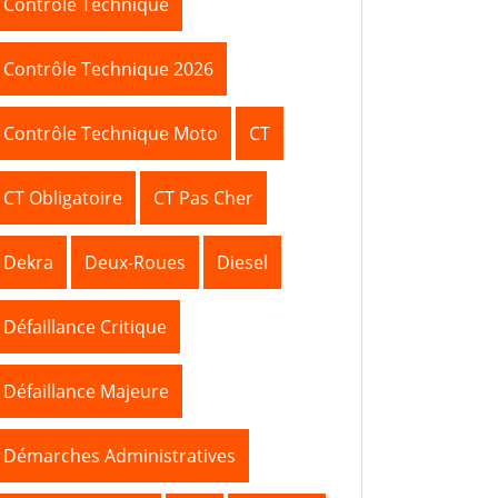
Contrôle Technique
Contrôle Technique 2026
Contrôle Technique Moto
CT
CT Obligatoire
CT Pas Cher
Dekra
Deux-Roues
Diesel
Défaillance Critique
Défaillance Majeure
Démarches Administratives