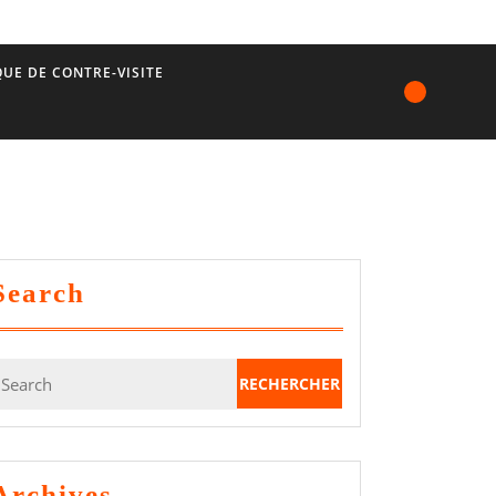
UE DE CONTRE-VISITE
Search
earch
or:
Archives