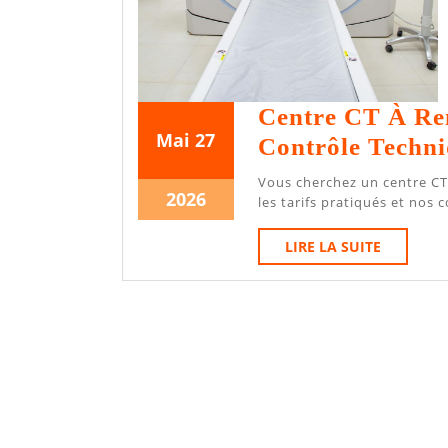
Centre CT À Ren
27
27
Mai
27
Contrôle Techn
mai
mai
Vous cherchez un centre CT à Rennes ? Découvrez comment choisir le bon centre,
2026
2026
27
2026
les tarifs pratiqués et nos 
mai
LIRE
LIRE LA SUITE
2026
LA
SUITE