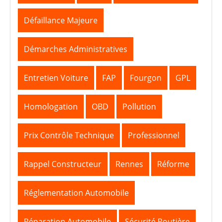
Défaillance Majeure
Démarches Administratives
Entretien Voiture
FAP
Fourgon
GPL
Homologation
OBD
Pollution
Prix Contrôle Technique
Professionnel
Rappel Constructeur
Rennes
Réforme
Réglementation Automobile
Réparation Automobile
Sécurité Routière