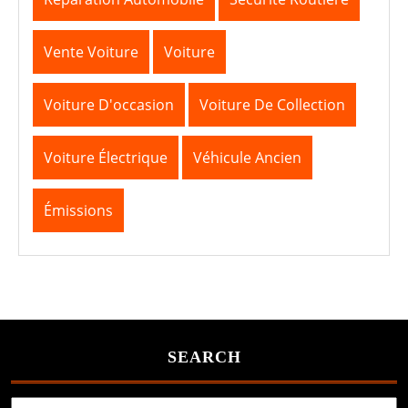
Vente Voiture
Voiture
Voiture D'occasion
Voiture De Collection
Voiture Électrique
Véhicule Ancien
Émissions
SEARCH
Search