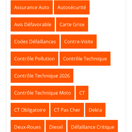
Assurance Auto
Autosécurité
Avis Défavorable
Carte Grise
Codes Défaillances
Contre-Visite
Contrôle Pollution
Contrôle Technique
Contrôle Technique 2026
Contrôle Technique Moto
CT
CT Obligatoire
CT Pas Cher
Dekra
Deux-Roues
Diesel
Défaillance Critique