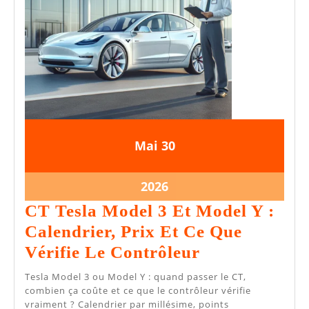
30
30
Mai
30
mai
mai
2026
2026
30
2026
mai
CT Tesla Model 3 Et Model Y :
2026
Calendrier, Prix Et Ce Que
CT
Vérifie Le Contrôleur
Tesla
Tesla Model 3 ou Model Y : quand passer le CT,
Model
combien ça coûte et ce que le contrôleur vérifie
vraiment ? Calendrier par millésime, points