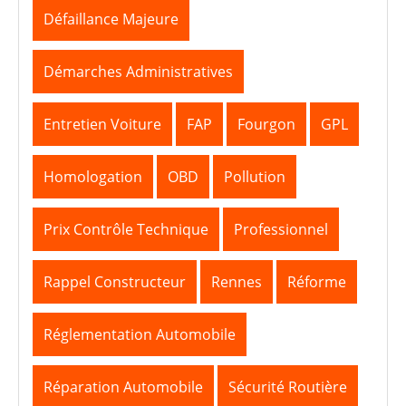
Défaillance Majeure
Démarches Administratives
Entretien Voiture
FAP
Fourgon
GPL
Homologation
OBD
Pollution
Prix Contrôle Technique
Professionnel
Rappel Constructeur
Rennes
Réforme
Réglementation Automobile
Réparation Automobile
Sécurité Routière