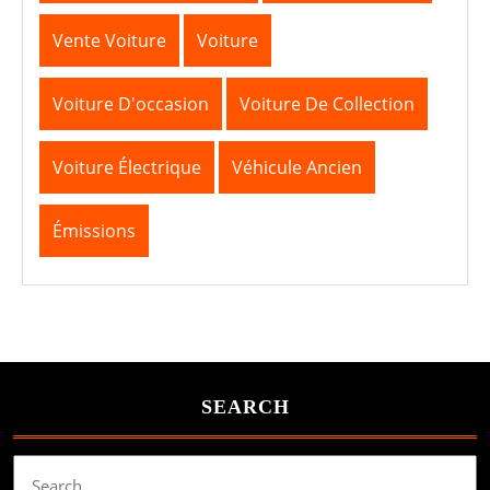
Vente Voiture
Voiture
Voiture D'occasion
Voiture De Collection
Voiture Électrique
Véhicule Ancien
Émissions
SEARCH
Search