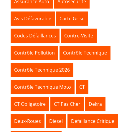
Assurance Auto
Autosécurité
Avis Défavorable
Carte Grise
Codes Défaillances
Contre-Visite
Contrôle Pollution
Contrôle Technique
Contrôle Technique 2026
Contrôle Technique Moto
CT
CT Obligatoire
CT Pas Cher
Dekra
Deux-Roues
Diesel
Défaillance Critique