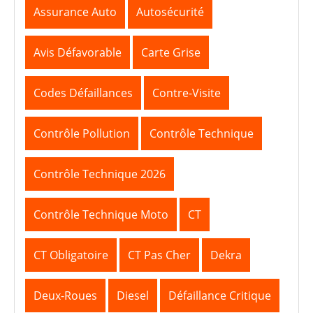
Assurance Auto
Autosécurité
Avis Défavorable
Carte Grise
Codes Défaillances
Contre-Visite
Contrôle Pollution
Contrôle Technique
Contrôle Technique 2026
Contrôle Technique Moto
CT
CT Obligatoire
CT Pas Cher
Dekra
Deux-Roues
Diesel
Défaillance Critique