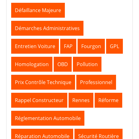
Défaillance Majeure
Démarches Administratives
Entretien Voiture
FAP
Fourgon
GPL
Homologation
OBD
Pollution
Prix Contrôle Technique
Professionnel
Rappel Constructeur
Rennes
Réforme
Réglementation Automobile
Réparation Automobile
Sécurité Routière