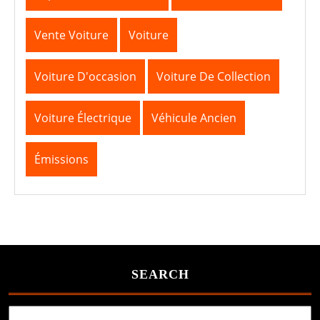
Vente Voiture
Voiture
Voiture D'occasion
Voiture De Collection
Voiture Électrique
Véhicule Ancien
Émissions
SEARCH
Search