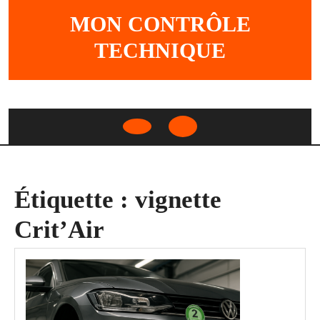
Skip
MON CONTRÔLE
to
content
TECHNIQUE
Open
Button
Étiquette :
vignette
Crit’Air